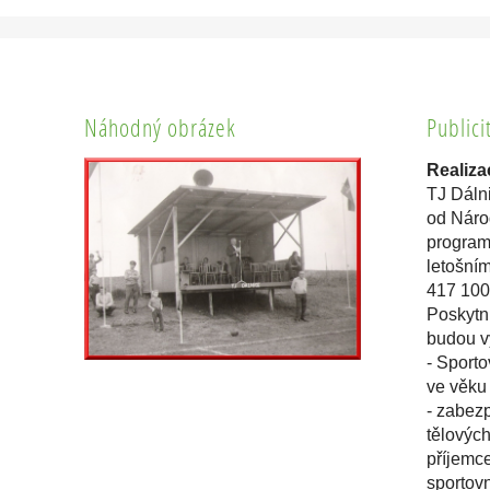
Náhodný obrázek
Publici
Realiza
TJ Dálni
od Národ
program
letošní
417 100
Poskytnu
budou vy
- Sporto
ve věku 
- zabezp
tělovýc
příjemce
sportovn