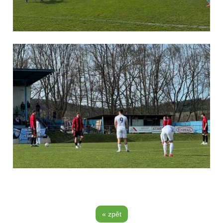
« zpět