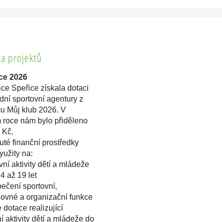
ta projektů
ce 2026
ce Speřice získala dotaci
ní sportovní agentury z
u Můj klub 2026. V
m roce nám bylo přiděleno
 Kč.
té finanční prostředky
užity na:
vní aktivity dětí a mládeže
4 až 19 let
ečení sportovní,
hovné a organizační funkce
 dotace realizující
í aktivity dětí a mládeže do