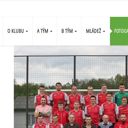
O KLUBU
A TÝM
B TÝM
MLÁDEŽ
FOTOG