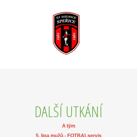
DALŠÍ UTKÁNÍ
A tým
5. liga mužů - FOTBALservis