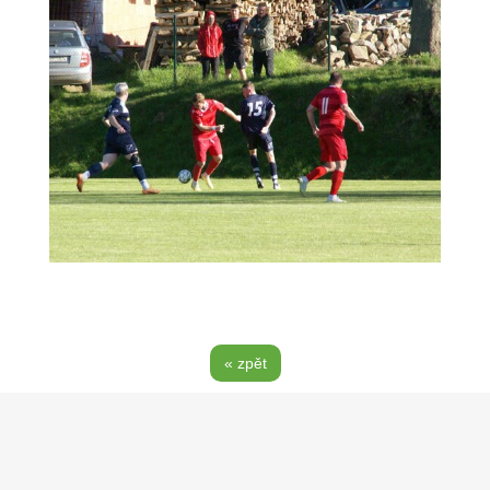
« zpět