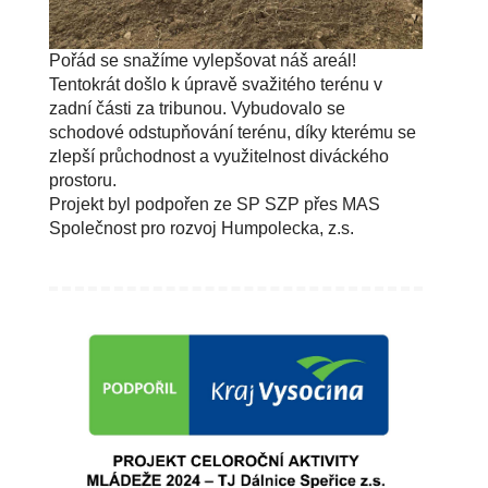
Pořád se snažíme vylepšovat náš areál!
Tentokrát došlo k úpravě svažitého terénu v
zadní části za tribunou. Vybudovalo se
schodové odstupňování terénu, díky kterému se
zlepší průchodnost a využitelnost diváckého
prostoru.
Projekt byl podpořen ze SP SZP přes MAS
Společnost pro rozvoj Humpolecka, z.s.