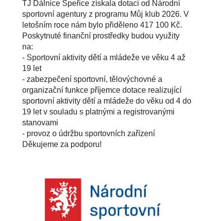
TJ Dálnice Speřice získala dotaci od Národní
sportovní agentury z programu Můj klub 2026. V
letošním roce nám bylo přiděleno 417 100 Kč.
Poskytnuté finanční prostředky budou využity
na:
- Sportovní aktivity dětí a mládeže ve věku 4 až
19 let
- zabezpečení sportovní, tělovýchovné a
organizační funkce příjemce dotace realizující
sportovní aktivity dětí a mládeže do věku od 4 do
19 let v souladu s platnými a registrovanými
stanovami
- provoz o údržbu sportovních zařízení
Děkujeme za podporu!