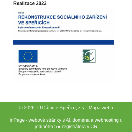
Realizace 2022
© 2026
TJ Dálnice Speřice, z.s.
|
Mapa webu
inPage
-
webové stránky
s AI,
doména
a
webhosting
u
jediného 5★ registrátora v ČR