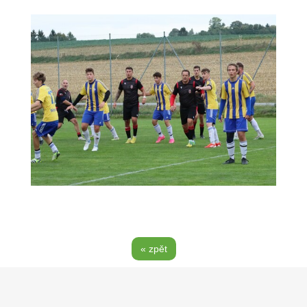
« zpět