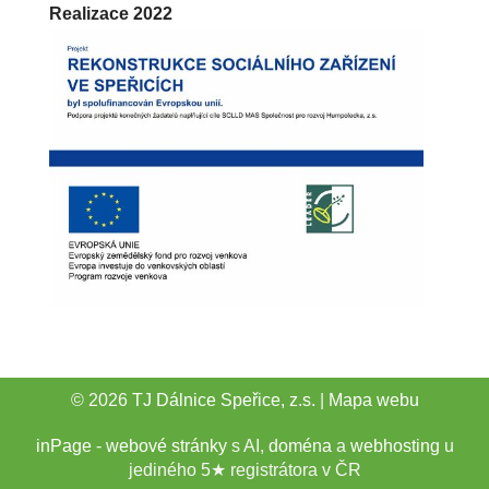
Realizace 2022
© 2026
TJ Dálnice Speřice, z.s.
|
Mapa webu
inPage
-
webové stránky
s AI,
doména
a
webhosting
u
jediného 5★ registrátora v ČR