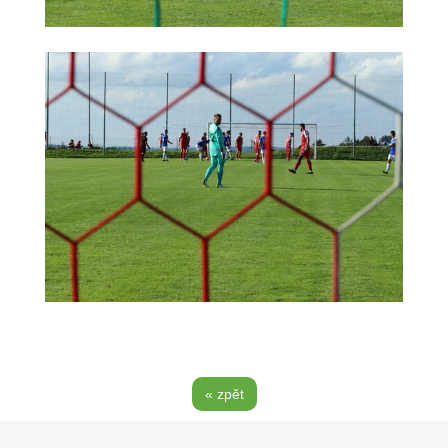
« zpět