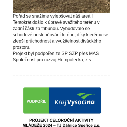
Pořád se snažíme vylepšovat náš areál!
Tentokrát došlo k úpravě svažitého terénu v
zadní části za tribunou. Vybudovalo se
schodové odstupňování terénu, díky kterému se
zlepší průchodnost a využitelnost diváckého
prostoru.
Projekt byl podpořen ze SP SZP přes MAS
Společnost pro rozvoj Humpolecka, z.s.