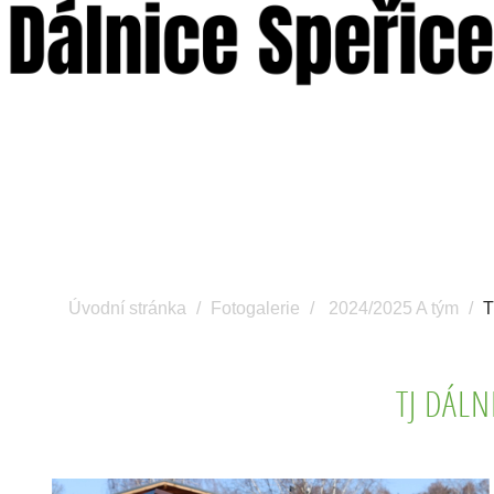
Úvodní stránka
Fotogalerie
2024/2025 A tým
T
TJ DÁLN