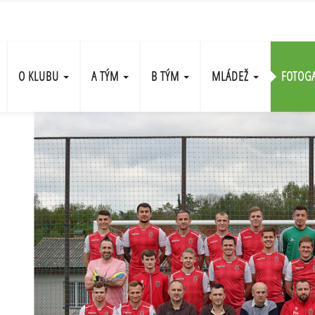
O KLUBU
A TÝM
B TÝM
MLÁDEŽ
FOTOG