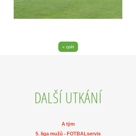
« zpět
DALŠÍ UTKÁNÍ
A tým
5. liga mužů - FOTBALservis