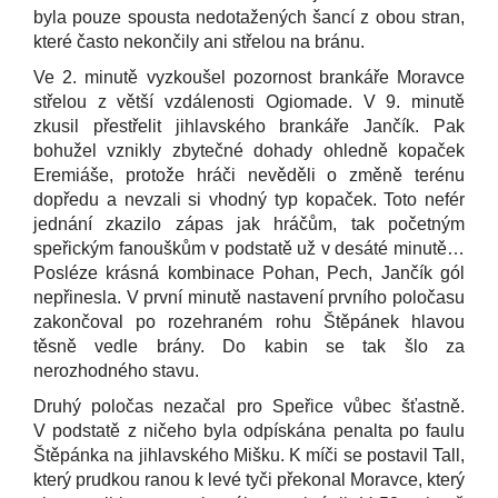
byla pouze spousta nedotažených šancí z obou stran,
které často nekončily ani střelou na bránu.
Ve 2. minutě vyzkoušel pozornost brankáře Moravce
střelou z větší vzdálenosti Ogiomade. V 9. minutě
zkusil přestřelit jihlavského brankáře Jančík. Pak
bohužel vznikly zbytečné dohady ohledně kopaček
Eremiáše, protože hráči nevěděli o změně terénu
dopředu a nevzali si vhodný typ kopaček. Toto nefér
jednání zkazilo zápas jak hráčům, tak početným
speřickým fanouškům v podstatě už v desáté minutě…
Posléze krásná kombinace Pohan, Pech, Jančík gól
nepřinesla. V první minutě nastavení prvního poločasu
zakončoval po rozehraném rohu Štěpánek hlavou
těsně vedle brány. Do kabin se tak šlo za
nerozhodného stavu.
Druhý poločas nezačal pro Speřice vůbec šťastně.
V podstatě z ničeho byla odpískána penalta po faulu
Štěpánka na jihlavského Mišku. K míči se postavil Tall,
který prudkou ranou k levé tyči překonal Moravce, který