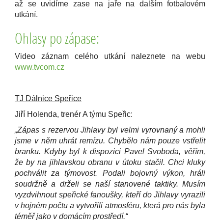
až se uvidíme zase na jaře na dalším fotbalovém
utkání.
Ohlasy po zápase:
Video záznam celého utkání naleznete na webu
www.tvcom.cz
TJ Dálnice Speřice
Jiří Holenda, trenér A týmu Speřic:
„Zápas s rezervou Jihlavy byl velmi vyrovnaný a mohli
jsme v něm uhrát remízu. Chybělo nám pouze vstřelit
branku. Kdyby byl k dispozici Pavel Svoboda, věřím,
že by na jihlavskou obranu v útoku stačil. Chci kluky
pochválit za týmovost. Podali bojovný výkon, hráli
soudržně a drželi se naší stanovené taktiky. Musím
vyzdvihnout speřické fanoušky, kteří do Jihlavy vyrazili
v hojném počtu a vytvořili atmosféru, která pro nás byla
téměř jako v domácím prostředí.“