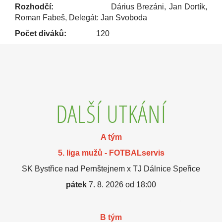
Rozhodčí:
Dárius Brezáni, Jan Dortík,
Roman Fabeš, Delegát: Jan Svoboda
Počet diváků:
120
DALŠÍ UTKÁNÍ
A tým
5. liga mužů - FOTBALservis
SK Bystřice nad Pernštejnem x TJ Dálnice Speřice
pátek
7. 8. 2026 od 18:00
B tým