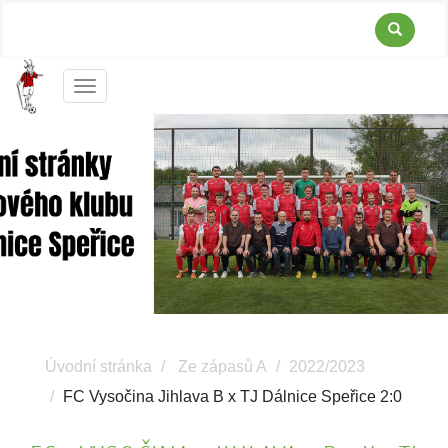
Menu
Úvodní stránka
Ze zápasů A
2022/2023
FC Vysočina Jihlava B x TJ Dálnice Speřice 2:0