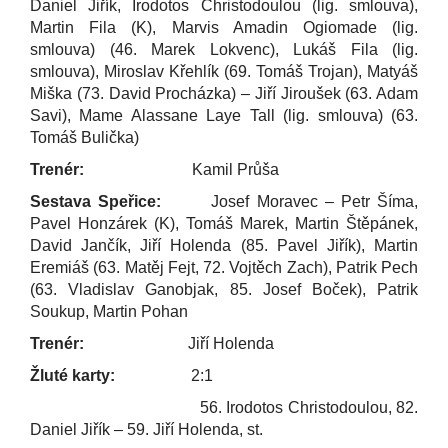
Daniel Jiřík, Irodotos Christodoulou (lig. smlouva),
Martin Fila (K), Marvis Amadin Ogiomade (lig.
smlouva) (46. Marek Lokvenc), Lukáš Fila (lig.
smlouva), Miroslav Křehlík (69. Tomáš Trojan), Matyáš
Miška (73. David Procházka) – Jiří Jiroušek (63. Adam
Savi), Mame Alassane Laye Tall (lig. smlouva) (63.
Tomáš Bulička)
Trenér:
Kamil Průša
Sestava Speřice:
Josef Moravec – Petr Šíma,
Pavel Honzárek (K), Tomáš Marek, Martin Štěpánek,
David Jančík, Jiří Holenda (85. Pavel Jiřík), Martin
Eremiáš (63. Matěj Fejt, 72. Vojtěch Zach), Patrik Pech
(63. Vladislav Ganobjak, 85. Josef Boček), Patrik
Soukup, Martin Pohan
Trenér:
Jiří Holenda
Žluté karty:
2:1
56. Irodotos Christodoulou, 82.
Daniel Jiřík – 59. Jiří Holenda, st.