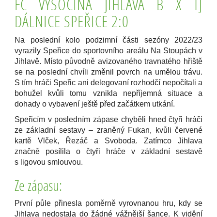
FC VYSOČINA JIHLAVA B X TJ
DÁLNICE SPEŘICE 2:0
Na poslední kolo podzimní části sezóny 2022/23
vyrazily Speřice do sportovního areálu Na Stoupách v
Jihlavě. Místo původně avizovaného travnatého hřiště
se na poslední chvíli změnil povrch na umělou trávu.
S tím hráči Speřic ani delegovaní rozhodčí nepočítali a
bohužel kvůli tomu vznikla nepříjemná situace a
dohady o vybavení ještě před začátkem utkání.
Speřicím v posledním zápase chyběli hned čtyři hráči
ze základní sestavy – zraněný Fukan, kvůli červené
kartě Vlček, Řezáč a Svoboda. Zatímco Jihlava
značně posílila o čtyři hráče v základní sestavě
s ligovou smlouvou.
Ze zápasu:
První půle přinesla poměrně vyrovnanou hru, kdy se
Jihlava nedostala do žádné vážnější šance. K vidění