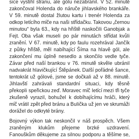
sice vystihl stranu, ale gólu nezabránil. V 52. minutě
zakončoval Holenda do náruče jihlavského brankáře.
V 59. minutě dostal žlutou kartu i trenér Holenda za
odkop letícího míče na naši střídačku. Takovou „černou
minutou“ byla 63., kdy na hřiště naskočili Ganobjak a
Fejt. Oba však museli po pár minutách střídat kvůli
zranění. V 67. minutě, kdy po faulu rozehrával Jančík
z půlky hřiště, měl nabíhající Šíma na hlavě gól, ale
zakončení mu úplně nesedlo a skončilo vedle tyče.
Závar před naší brankou v 76. minutě skvěle ubránil
nadvakrát hlavičkující Štěpánek. Další pořádné šance,
tentokrát už gólové, jsme se dočkali až v 88. minutě.
Jihlavští zahrávali standardní situaci, kdy těsně
překopli speřickou zeď. Moravec míč letící mezi tři tyče
zkušeně vyrazil, bohužel k dobíhajícímu hráči, který
míč vrátil zpět před bránu a Bulička už jen ve skrumáži
dorážel do odkryté brány.
Bojovný výkon tak neskončil v náš prospěch. Všem
zraněným klukům přejeme brzké uzdravení.
Fanouškům děkujeme za silnou podporu a těšíme se,