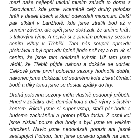
mezi naše nejlepší utkání musím zařadit to doma s
Tasovicemi, kde jsme víceméně celý druhý poločas
hráli v deseti lidech a kluci odevzdali maximum. Další
pak utkání v Lanžhotě, kde jsme ztratili bod až v
samém závěru, ale opět jsme dokázali, že umíme hrát i
s takovými týmy. A nejvíc si z prvním poloviny sezony
cením výhry v Třebíči. Tam nás soupeř opravdu
přehrával a byl opravdu úplně jinde než my a o to víc si
cením, že jsme tam dokázali vyhrát. Už tam jsem
věděl, že Třebíč půjde nahoru a dokáže se udržet.
Celkově jsme první polovinu sezony hodnotili dobře,
nakonec jsme dokázali od sedmého kola získat čtrnáct
bodů a díky tomu jsme se dostali zpátky do hry.
Druhá polovina sezony měla vlastně podobný průběh.
Hned v začátku dvě domácí kola a dvě výhry s čistým
kontem. Říkali jsme si super vstup, stačí pár bodů a
budeme zachráněni a potom přišla facka. Z osmi kol
jsme získali pouze dva body a byli jsme ve velkém
ohrožení. Navíc jsme nedokázali porazit ani jasně
sestupující Polnou, tam jsme opravdu spadli na zem.