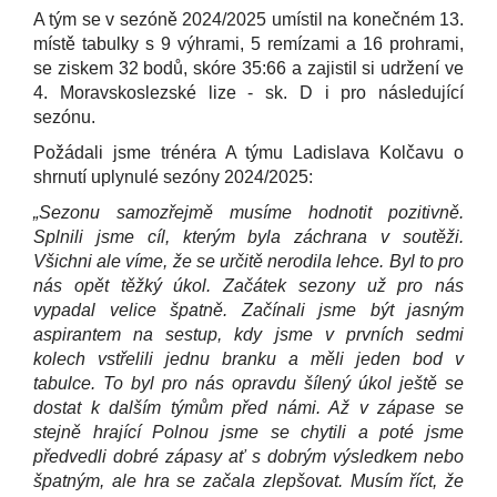
A tým se v sezóně 2024/2025 umístil na konečném 13.
místě tabulky s 9 výhrami, 5 remízami a 16 prohrami,
se ziskem 32 bodů, skóre 35:66 a zajistil si udržení ve
4. Moravskoslezské lize - sk. D i pro následující
sezónu.
Požádali jsme trénéra A týmu Ladislava Kolčavu o
shrnutí uplynulé sezóny 2024/2025:
„Sezonu samozřejmě musíme hodnotit pozitivně.
Splnili jsme cíl, kterým byla záchrana v soutěži.
Všichni ale víme, že se určitě nerodila lehce. Byl to pro
nás opět těžký úkol. Začátek sezony už pro nás
vypadal velice špatně. Začínali jsme být jasným
aspirantem na sestup, kdy jsme v prvních sedmi
kolech vstřelili jednu branku a měli jeden bod v
tabulce. To byl pro nás opravdu šílený úkol ještě se
dostat k dalším týmům před námi. Až v zápase se
stejně hrající Polnou jsme se chytili a poté jsme
předvedli dobré zápasy ať s dobrým výsledkem nebo
špatným, ale hra se začala zlepšovat. Musím říct, že