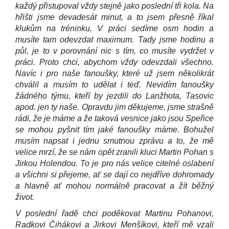
každý přistupoval vždy stejně jako poslední tři kola. Na
hřišti jsme devadesát minut, a to jsem přesně říkal
klukům na tréninku. V práci sedíme osm hodin a
musíte tam odevzdat maximum. Tady jsme hodinu a
půl, je to v porovnání nic s tím, co musíte vydržet v
práci. Proto chci, abychom vždy odevzdali všechno.
Navíc i pro naše fanoušky, které už jsem několikrát
chválil a musím to udělat i teď. Nevidím fanoušky
žádného týmu, kteří by jezdili do Lanžhota, Tasovic
apod. jen ty naše. Opravdu jim děkujeme, jsme strašně
rádi, že je máme a že taková vesnice jako jsou Speřice
se mohou pyšnit tím jaké fanoušky máme. Bohužel
musím napsat i jednu smutnou zprávu a to, že mě
velice mrzí, že se nám opět zranili kluci Martin Pohan s
Jirkou Holendou. To je pro nás velice citelné oslabení
a všichni si přejeme, ať se dají co nejdříve dohromady
a hlavně ať mohou normálně pracovat a žít běžný
život.
V poslední řadě chci poděkovat Martinu Pohanovi,
Radkovi Čihákovi a Jirkovi Menšíkovi, kteří mě vzali