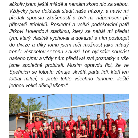
ačkoliv jsem ještě mládě a nemám skoro nic za sebou.
Vždycky jsme dokázali sladit naše názory, a navíc mi
předali spoustu zkušeností a byli mi nápomocni při
přípravě tréninků. Poslední a velké poděkování patří
Jirkovi Holendovi staršímu, který se nebál mi předat
tým, který vlastně vychoval a dokázal s ním postoupit
do divize a díky tomu jsem měl možnost jako mladý
trenér vést celou sezonu v divizi. I on byl stále součást
našeho týmu a vždy nám předával své poznatky a vše
jsme společně probírali. Musím opravdu říct, že ve
Speřicích se fotbalu věnuje skvělá parta lidí, kteří ten
fotbal milují, a proto tohle všechno funguje. Ještě
jednou velké děkuji všem.“