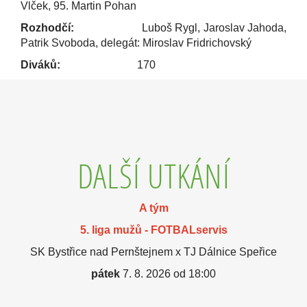
Vlček, 95. Martin Pohan
Rozhodčí:
Luboš Rygl, Jaroslav Jahoda,
Patrik Svoboda, delegát: Miroslav Fridrichovský
Diváků:
170
DALŠÍ UTKÁNÍ
A tým
5. liga mužů - FOTBALservis
SK Bystřice nad Pernštejnem x TJ Dálnice Speřice
pátek
7. 8. 2026 od 18:00