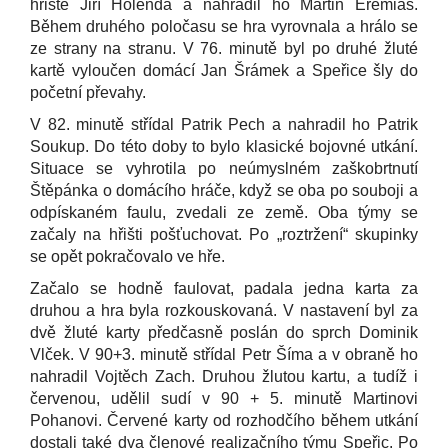
hřiště Jiří Holenda a nahradil ho Martin Eremiáš.
Během druhého poločasu se hra vyrovnala a hrálo se
ze strany na stranu. V 76. minutě byl po druhé žluté
kartě vyloučen domácí Jan Šrámek a Speřice šly do
početní převahy.
V 82. minutě střídal Patrik Pech a nahradil ho Patrik
Soukup. Do této doby to bylo klasické bojovné utkání.
Situace se vyhrotila po neúmyslném zaškobrtnutí
Štěpánka o domácího hráče, když se oba po souboji a
odpískaném faulu, zvedali ze země. Oba týmy se
začaly na hřišti pošťuchovat. Po „roztržení“ skupinky
se opět pokračovalo ve hře.
Začalo se hodně faulovat, padala jedna karta za
druhou a hra byla rozkouskovaná. V nastavení byl za
dvě žluté karty předčasně poslán do sprch Dominik
Vlček. V 90+3. minutě střídal Petr Šíma a v obraně ho
nahradil Vojtěch Zach. Druhou žlutou kartu, a tudíž i
červenou, udělil sudí v 90 + 5. minutě Martinovi
Pohanovi. Červené karty od rozhodčího během utkání
dostali také dva členové realizačního týmu Speřic. Po