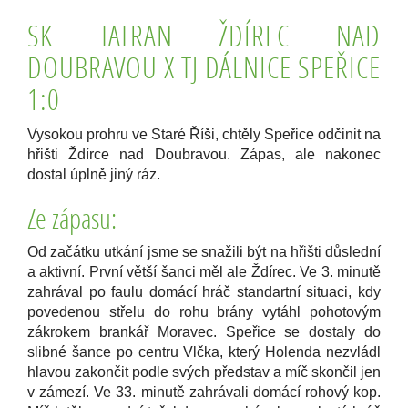
SK TATRAN ŽDÍREC NAD
DOUBRAVOU X TJ DÁLNICE SPEŘICE
1:0
Vysokou prohru ve Staré Říši, chtěly Speřice odčinit na
hřišti Ždírce nad Doubravou. Zápas, ale nakonec
dostal úplně jiný ráz.
Ze zápasu:
Od začátku utkání jsme se snažili být na hřišti důslední
a aktivní. První větší šanci měl ale Ždírec. Ve 3. minutě
zahrával po faulu domácí hráč standartní situaci, kdy
povedenou střelu do rohu brány vytáhl pohotovým
zákrokem brankář Moravec. Speřice se dostaly do
slibné šance po centru Vlčka, který Holenda nezvládl
hlavou zakončit podle svých představ a míč skončil jen
v zámezí. Ve 33. minutě zahrávali domácí rohový kop.