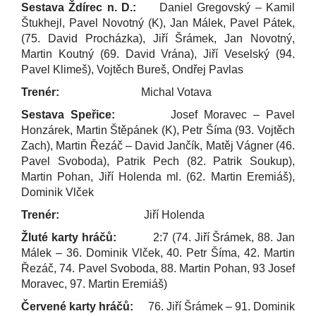
Sestava Ždírec n. D.:
Daniel Gregovský – Kamil
Štukhejl, Pavel Novotný (K), Jan Málek, Pavel Pátek,
(75. David Procházka), Jiří Šrámek, Jan Novotný,
Martin Koutný (69. David Vrána), Jiří Veselský (94.
Pavel Klimeš), Vojtěch Bureš, Ondřej Pavlas
Trenér:
Michal Votava
Sestava Speřice:
Josef Moravec – Pavel
Honzárek, Martin Štěpánek (K), Petr Šíma (93. Vojtěch
Zach), Martin Řezáč – David Jančík, Matěj Vágner (46.
Pavel Svoboda), Patrik Pech (82. Patrik Soukup),
Martin Pohan, Jiří Holenda ml. (62. Martin Eremiáš),
Dominik Vlček
Trenér:
Jiří Holenda
Žluté karty hráčů:
2:7 (74.
Jiří Šrámek, 88. Jan
Málek – 36. Dominik Vlček, 40. Petr Šíma, 42. Martin
Řezáč, 74. Pavel Svoboda, 88. Martin Pohan, 93 Josef
Moravec, 97. Martin Eremiáš)
Červené karty hráčů:
76. Jiří Šrámek – 91. Dominik