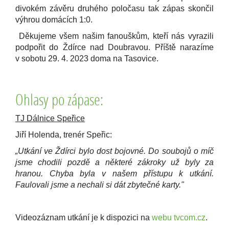
divokém závěru druhého poločasu tak zápas skončil
výhrou domácích 1:0.
Děkujeme všem našim fanouškům, kteří nás vyrazili
podpořit do Ždírce nad Doubravou. Příště narazíme
v sobotu 29. 4. 2023 doma na Tasovice.
Ohlasy po zápase:
TJ Dálnice Speřice
Jiří Holenda, trenér Speřic:
„Utkání ve Ždírci bylo dost bojovné. Do soubojů o míč
jsme chodili pozdě a některé zákroky už byly za
hranou. Chyba byla v našem přístupu k utkání.
Faulovali jsme a nechali si dát zbytečné karty."
Videozáznam utkání je k dispozici na
webu tvcom.cz
.