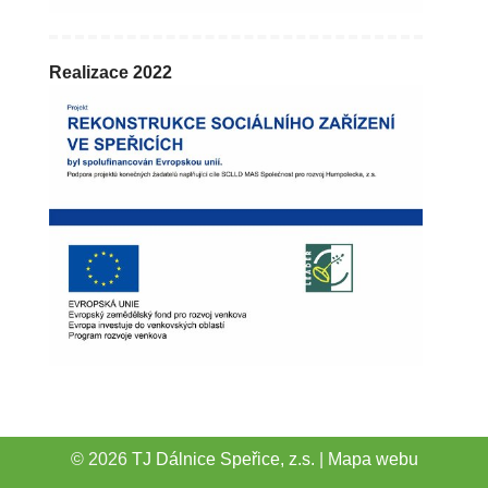
Realizace 2022
© 2026
TJ Dálnice Speřice, z.s.
|
Mapa webu