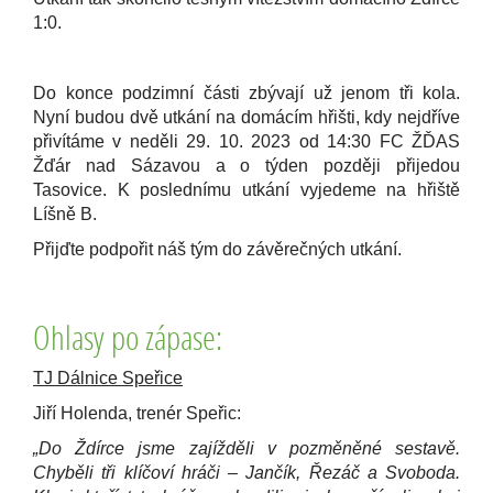
1:0.
Do konce podzimní části zbývají už jenom tři kola.
Nyní budou dvě utkání na domácím hřišti, kdy nejdříve
přivítáme v neděli 29. 10. 2023 od 14:30 FC ŽĎAS
Žďár nad Sázavou a o týden později přijedou
Tasovice. K poslednímu utkání vyjedeme na hřiště
Líšně B.
Přijďte podpořit náš tým do závěrečných utkání.
Ohlasy po zápase:
TJ Dálnice Speřice
Jiří Holenda, trenér Speřic:
„Do Ždírce jsme zajížděli v pozměněné sestavě.
Chyběli tři klíčoví hráči – Jančík, Řezáč a Svoboda.