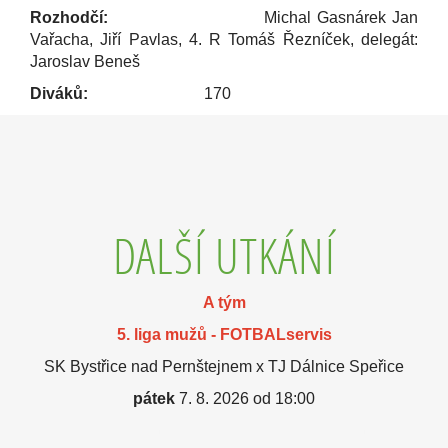
Rozhodčí:
Michal Gasnárek Jan
Vařacha, Jiří Pavlas, 4. R Tomáš Řezníček, delegát:
Jaroslav Beneš
Diváků:
170
DALŠÍ UTKÁNÍ
A tým
5. liga mužů - FOTBALservis
SK Bystřice nad Pernštejnem x TJ Dálnice Speřice
pátek
7. 8. 2026 od 18:00