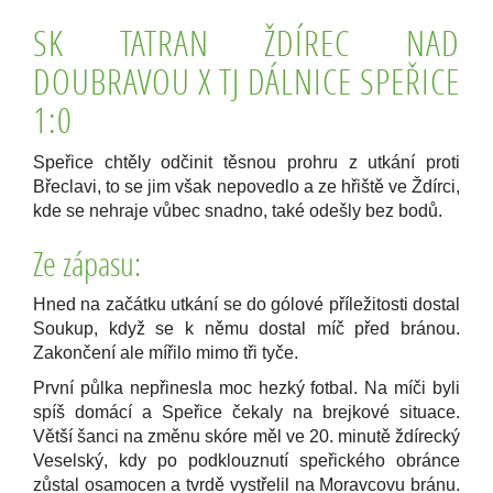
SK TATRAN ŽDÍREC NAD
DOUBRAVOU X TJ DÁLNICE SPEŘICE
1:0
Speřice chtěly odčinit těsnou prohru z utkání proti
Břeclavi, to se jim však nepovedlo a ze hřiště ve Ždírci,
kde se nehraje vůbec snadno, také odešly bez bodů.
Ze zápasu:
Hned na začátku utkání se do gólové příležitosti dostal
Soukup, když se k němu dostal míč před bránou.
Zakončení ale mířilo mimo tři tyče.
První půlka nepřinesla moc hezký fotbal. Na míči byli
spíš domácí a Speřice čekaly na brejkové situace.
Větší šanci na změnu skóre měl ve 20. minutě ždírecký
Veselský, kdy po podklouznutí speřického obránce
zůstal osamocen a tvrdě vystřelil na Moravcovu bránu.