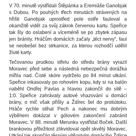
V 70. minutě vystřídali Štěpánka a Eremiáše Ganobjak
s Dubou. Po pouhých třech minutách strávených na
hřišti Ganobjak uprostřed pole ostře fauloval a
okamžitě viděl za svůj zákrok červenou kartu. Speřice
tak šly do oslabení a víceméně se po zbytek zápasu
jen bránily. Hráčům domácích začaly „téct nervy“, faul
se neobešel bez strkanice, za kterou rozhodčí udělil
žluté karty.
Tečovanou prudkou střelu do středu brány vyrazil
Moravec před sebe a následná nebezpečná dorážka
mířila nad. Čisté skóre vydrželo po 84 minut utkání.
Speřice inkasovaly po rohovém kopu, kdy si na balón
naběhl Ondřej Pavlas a hlavou zakončil do sítě –
1:0. Speřice zahrávaly autové vhazování u domácí
brány, o míč však přišly a Ždírec šel do protiútoku.
Hráče rychle stíhal Pech a nakonec mu dobrým
výběhem dokázal v gólovém zakončení zabránit
Moravec. V 88. minutě Merunku vystřídal Boček. Další
brankovou příležitost zlikvidoval opět skvělý Moravec.
Utkání tak skončilo těsným vítězstvím domácího Ždírce