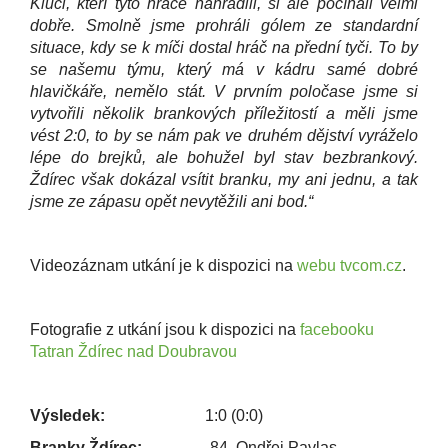
Kluci, kteří tyto hráče nahradili, si ale počínali velmi
dobře. Smolně jsme prohráli gólem ze standardní
situace, kdy se k míči dostal hráč na přední tyči. To by
se našemu týmu, který má v kádru samé dobré
hlavičkáře, nemělo stát. V prvním poločase jsme si
vytvořili několik brankových příležitostí a měli jsme
vést 2:0, to by se nám pak ve druhém dějství vyráželo
lépe do brejků, ale bohužel byl stav bezbrankový.
Ždírec však dokázal vsítit branku, my ani jednu, a tak
jsme ze zápasu opět nevytěžili ani bod.“
Videozáznam utkání je k dispozici na
webu tvcom.cz
.
Fotografie z utkání jsou k dispozici na
facebooku
Tatran Ždírec nad Doubravou
Výsledek:
1:0 (0:0)
Branky Ždírec:
84. Ondřej Pavlas