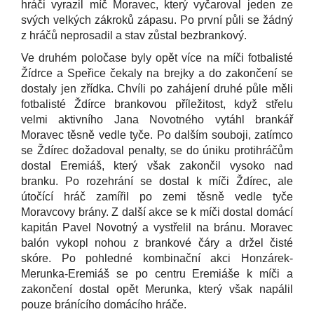
hráči vyrazil míč Moravec, který vyčaroval jeden ze
svých velkých zákroků zápasu. Po první půli se žádný
z hráčů neprosadil a stav zůstal bezbrankový.
Ve druhém poločase byly opět více na míči fotbalisté
Žídrce a Speřice čekaly na brejky a do zakončení se
dostaly jen zřídka. Chvíli po zahájení druhé půle měli
fotbalisté Ždírce brankovou příležitost, když střelu
velmi aktivního Jana Novotného vytáhl brankář
Moravec těsně vedle tyče. Po dalším souboji, zatímco
se Ždírec dožadoval penalty, se do úniku protihráčům
dostal Eremiáš, který však zakončil vysoko nad
branku. Po rozehrání se dostal k míči Ždírec, ale
útočící hráč zamířil po zemi těsně vedle tyče
Moravcovy brány. Z další akce se k míči dostal domácí
kapitán Pavel Novotný a vystřelil na bránu. Moravec
balón vykopl nohou z brankové čáry a držel čisté
skóre. Po pohledné kombinační akci Honzárek-
Merunka-Eremiáš se po centru Eremiáše k míči a
zakončení dostal opět Merunka, který však napálil
pouze bránícího domácího hráče.