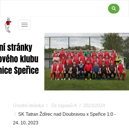
Menu
Úvodní stránka
Ze zápasů A
2023/2024
SK Tatran Ždírec nad Doubravou x Speřice 1:0 -
24. 10. 2023