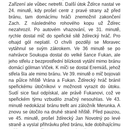
Zařízení ale vůbec netrefil. Další útok Ždírce nastal ve
24. minutě, kdy prošel centr z pravé strany až před
bránu, tam domácímu hráči znemožnil zakončení
Zach. Z následného rohového kopu už Ždírec
nezahrozil. Po autovém vhazování, ve 31. minutě,
rychle dostal míč do speřické sítě ždírecký hráč. Pro
ofsajd gól neplatil. O chvíli později se Moravec
vytáhnul se svým zákrokem. Ve 36 minutě se po
nahrávce Soukupa dostal do velké šance Fukan, ale
jeho střelu z bezprostřední blízkosti vytáhl mimo bránu
domácí gólman Vlček. K míči se dostal Eremiáš, jehož
střela šla ale mimo bránu. Ve 39. minutě o míč bojovali
na půlce hřiště Vrána a Fukan. Ždírecký hráč bránil
speřickému útočníkovi v možnosti vyrazit do útoku.
Sudí sice faul odpískal, ale právě Fukanovi, což ve
speřickém týmu vzbudilo značný nesouhlas. Ve 43.
minutě nedokázal bránu trefit ani záložník Merunka. A
znovu se útočilo na druhé straně hřiště. Před pauzou,
ve 45. minutě, prošel ždírecký Jan Novotný po levé
straně a vyslal přihrávku před bránu, kde dobíhajícímu