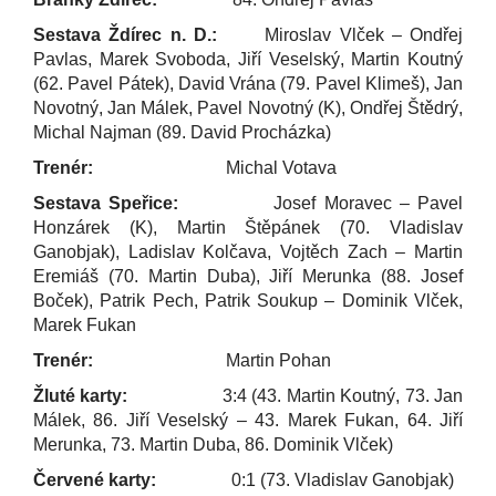
Sestava Ždírec n. D.:
Miroslav Vlček – Ondřej
Pavlas, Marek Svoboda, Jiří Veselský, Martin Koutný
(62. Pavel Pátek), David Vrána (79. Pavel Klimeš), Jan
Novotný, Jan Málek, Pavel Novotný (K), Ondřej Štědrý,
Michal Najman (89. David Procházka)
Trenér:
Michal Votava
Sestava Speřice:
Josef Moravec – Pavel
Honzárek (K), Martin Štěpánek (70. Vladislav
Ganobjak), Ladislav Kolčava, Vojtěch Zach – Martin
Eremiáš (70. Martin Duba), Jiří Merunka (88. Josef
Boček), Patrik Pech, Patrik Soukup – Dominik Vlček,
Marek Fukan
Trenér:
Martin Pohan
Žluté karty:
3:4 (43. Martin Koutný, 73. Jan
Málek, 86. Jiří Veselský – 43. Marek Fukan, 64. Jiří
Merunka, 73. Martin Duba, 86. Dominik Vlček)
Červené karty:
0:1 (73. Vladislav Ganobjak)