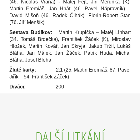
(46. Nicolas Vrána) - Matěj Fejt, Jiří Merunka (K),
Martin Eremiáš, Jan Hnát (46. Pavel Nápravník) –
David Mišoň (46. Radek Čihák), Florin-Robert Stan
(76. Jiří Menšík)
Sestava Budíkov:
Martin Krupička – Matěj Linhart
(34. Tomáš Brdečka), František Žáček (K), Miroslav
Hložek, Martin Kovář, Jan Skryja, Jakub Tržil, Lukáš
Bláha, Jan Málek, Jan Žáček, Patrik Huda, Michal
Bláha, Josef Bleha
Žluté karty:
2:1 (25. Martin Eremiáš, 87. Pavel
Jiřík – 54. František Žáček)
Diváci:
200
DALŠÍ UTKÁNÍ