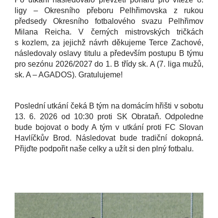
ligy – Okresního přeboru Pelhřimovska z rukou
předsedy Okresního fotbalového svazu Pelhřimov
Milana Reicha. V černých mistrovských tričkách
s kozlem, za jejichž návrh děkujeme Terce Zachové,
následovaly oslavy titulu a především postupu B týmu
pro sezónu 2026/2027 do 1. B třídy sk. A (7. liga mužů,
sk. A – AGADOS). Gratulujeme!
Poslední utkání čeká B tým na domácím hřišti v sobotu
13. 6. 2026 od 10:30 proti SK Obrataň. Odpoledne
bude bojovat o body A tým v utkání proti FC Slovan
Havlíčkův Brod. Následovat bude tradiční dokopná.
Přijďte podpořit naše celky a užít si den plný fotbalu.