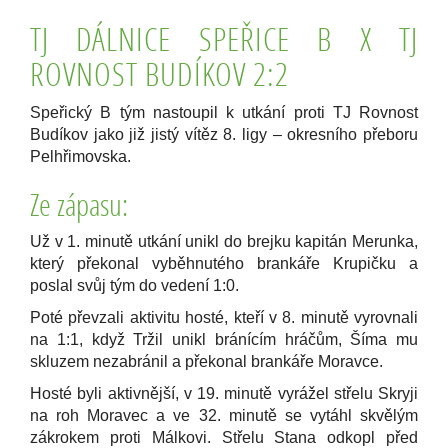
TJ DÁLNICE SPEŘICE B X TJ
ROVNOST BUDÍKOV 2:2
Speřický B tým nastoupil k utkání proti TJ Rovnost
Budíkov jako již jistý vítěz 8. ligy – okresního přeboru
Pelhřimovska.
Ze zápasu:
Už v 1. minutě utkání unikl do brejku kapitán Merunka,
který překonal vyběhnutého brankáře Krupičku a
poslal svůj tým do vedení 1:0.
Poté převzali aktivitu hosté, kteří v 8. minutě vyrovnali
na 1:1, když Tržil unikl bránícím hráčům, Šíma mu
skluzem nezabránil a překonal brankáře Moravce.
Hosté byli aktivnější, v 19. minutě vyrážel střelu Skryji
na roh Moravec a ve 32. minutě se vytáhl skvělým
zákrokem proti Málkovi. Střelu Stana odkopl před