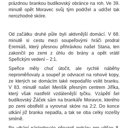
prázdnou brankou budíkovský obránce na roh. Ve 39.
minutě opět Moravec svůj tým podržel a udržel tak
nerozhodné skóre.
Od začátku druhé půle byli aktivnější domácí. V 68.
minutě si cestu mezi soupeřovými hráči prodral
Eremiáš, který přesnou přihrávkou našel Stana, ten
zakončil po zemi z úhlu do brány a opět vrátil
Speřickým vedení – 2:1.
Speřice měly chuť útočit, ale rychlé náběhy
neproměňovaly a soupeř je odvracel na rohové kopy,
ze kterých se domácím také nepodařilo vsítit branku.
V 83. minutě našel Menšík přesným centrem Jiříka,
který však nastřelil vzdálenější tyčku. Vzápětí šel
budíkovský Žáček sám na brankáře Moravce, kterého
po zemi obstřelil a vyrovnal skóre na 2:2. Do konce
utkání již branka nepadla, a tak se oba celky rozešly
smírně.
Po utkání následovalo převzetí poháru pro vítěze 8.