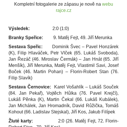
Kompletní fotogalerie ze zápasu je nově na
webu
rajce.cz
Výsledek:
2:0 (1:0)
Branky Speřice:
9.
Matěj Fejt, 49. Jiří Merunka
Sestava Speřic:
Dominik Švec – Pavel Honzárek
(K), Filip Hlaváček, Petr Vlček (65. Lukáš Svoboda),
Jan Řezáč (46. Miroslav Čermák) – Jan Hnát (65. Jiří
Menšík), Jiří Merunka, Matěj Fejt, Vlastimil Savi, Josef
Boček (46. Martin Pohan) – Florin-Robert Stan (76.
Filip Slavík)
Sestava Černovice:
Karel Vošahlík – Lukáš Souček
(84. Jan Pekař), Vojtěch Hůlka (76. Pavel Krejčí),
Lukáš Pěnka (K), Martin Čekal (66. Lukáš Kubálek),
Jan Michálek, Jan Hromadník, David Růžička, Tomáš
Kohout (66. Ladislav Stejskal), Jiří Kos, Jakub Filípek
Žluté karty:
2:0 (26. Matěj Fejt, 72. Florin-