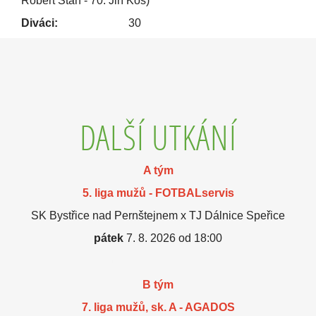
Robert Stan - 70. Jiří Kos)
Diváci:
30
DALŠÍ UTKÁNÍ
A tým
5. liga mužů - FOTBALservis
SK Bystřice nad Pernštejnem x TJ Dálnice Speřice
pátek
7. 8. 2026 od 18:00
B tým
7. liga mužů, sk. A - AGADOS