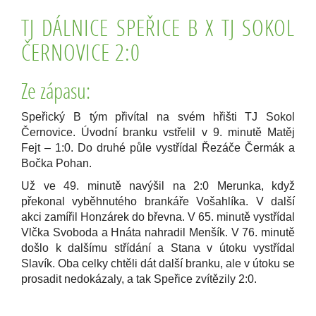
TJ DÁLNICE SPEŘICE B X TJ SOKOL
ČERNOVICE 2:0
Ze zápasu:
Speřický B tým přivítal na svém hřišti TJ Sokol
Černovice. Úvodní branku vstřelil v 9. minutě Matěj
Fejt – 1:0. Do druhé půle vystřídal Řezáče Čermák a
Bočka Pohan.
Už ve 49. minutě navýšil na 2:0 Merunka, když
překonal vyběhnutého brankáře Vošahlíka. V další
akci zamířil Honzárek do břevna. V 65. minutě vystřídal
Vlčka Svoboda a Hnáta nahradil Menšík. V 76. minutě
došlo k dalšímu střídání a Stana v útoku vystřídal
Slavík. Oba celky chtěli dát další branku, ale v útoku se
prosadit nedokázaly, a tak Speřice zvítězily 2:0.