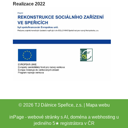
Realizace 2022
© 2026
TJ Dálnice Speřice, z.s.
|
Mapa webu
inPage
-
webové stránky
s AI,
doména
a
webhosting
u
jediného 5★ registrátora v ČR