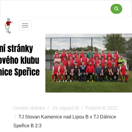
Menu
Úvodní stránka
Ze zápasů B
Podzim B 2022
TJ Slovan Kamenice nad Lipou B x TJ Dálnice
Speřice B 2:3