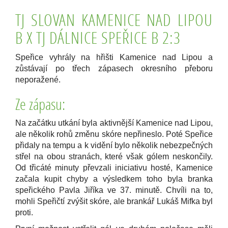
TJ SLOVAN KAMENICE NAD LIPOU
B X
TJ DÁLNICE SPEŘICE B 2:3
Speřice vyhrály na hřišti Kamenice nad Lipou a
zůstávají po třech zápasech okresního přeboru
neporažené.
Ze zápasu:
Na začátku utkání byla aktivnější Kamenice nad Lipou,
ale několik rohů změnu skóre nepřineslo. Poté Speřice
přidaly na tempu a k vidění bylo několik nebezpečných
střel na obou stranách, které však gólem neskončily.
Od třicáté minuty převzali iniciativu hosté, Kamenice
začala kupit chyby a výsledkem toho byla branka
speřického Pavla Jiříka ve 37. minutě. Chvíli na to,
mohli Speřičtí zvýšit skóre, ale brankář Lukáš Mifka byl
proti.