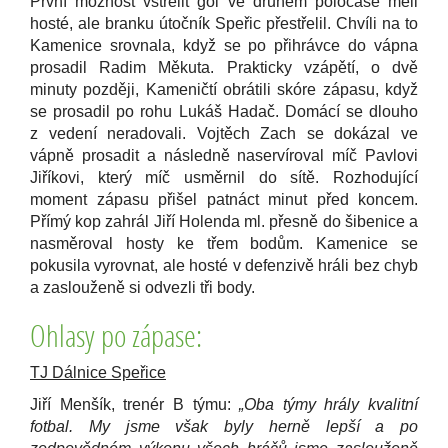
První možnost vstřelit gól ve druhém poločase měli
hosté, ale branku útočník Speřic přestřelil. Chvíli na to
Kamenice srovnala, když se po přihrávce do vápna
prosadil Radim Měkuta. Prakticky vzápětí, o dvě
minuty později, Kameničtí obrátili skóre zápasu, když
se prosadil po rohu Lukáš Hadač. Domácí se dlouho
z vedení neradovali. Vojtěch Zach se dokázal ve
vápně prosadit a následně naservíroval míč Pavlovi
Jiříkovi, který míč usměrnil do sítě. Rozhodující
moment zápasu přišel patnáct minut před koncem.
Přímý kop zahrál Jiří Holenda ml. přesně do šibenice a
nasměroval hosty ke třem bodům. Kamenice se
pokusila vyrovnat, ale hosté v defenzivě hráli bez chyb
a zaslouženě si odvezli tři body.
Ohlasy po zápase:
TJ Dálnice Speřice
Jiří Menšík, trenér B týmu:
„Oba týmy hrály kvalitní
fotbal. My jsme však byly herně lepší a po