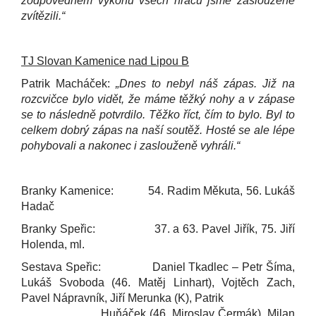
zodpovědném výkonu všech hráčů jsme zaslouženě
zvítězili.“
TJ Slovan Kamenice nad Lipou B
Patrik Macháček:
„Dnes to nebyl náš zápas. Již na
rozcvičce bylo vidět, že máme těžký nohy a v zápase
se to následně potvrdilo. Těžko říct, čím to bylo. Byl to
celkem dobrý zápas na naší soutěž. Hosté se ale lépe
pohybovali a nakonec i zaslouženě vyhráli.“
Branky Kamenice: 54. Radim Měkuta, 56. Lukáš
Hadač
Branky Speřic: 37. a 63. Pavel Jiřík, 75. Jiří
Holenda, ml.
Sestava Speřic: Daniel Tkadlec – Petr Šíma,
Lukáš Svoboda (46. Matěj Linhart), Vojtěch Zach,
Pavel Nápravník, Jiří Merunka (K), Patrik
Huňáček (46. Miroslav Čermák), Milan