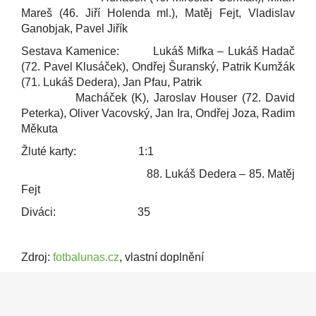
Mareš (46. Jiří Holenda ml.), Matěj Fejt, Vladislav
Ganobjak, Pavel Jiřík
Sestava Kamenice: Lukáš Mifka – Lukáš Hadač
(72. Pavel Klusáček), Ondřej Šuranský, Patrik Kumžák
(71. Lukáš Dedera), Jan Pfau, Patrik
Macháček (K), Jaroslav Houser (72. David
Peterka), Oliver Vacovský, Jan Ira, Ondřej Joza, Radim
Měkuta
Žluté karty: 1:1
88.
Lukáš Dedera – 85. Matěj
Fejt
Diváci: 35
Zdroj:
fotbalunas.cz
, vlastní doplnění