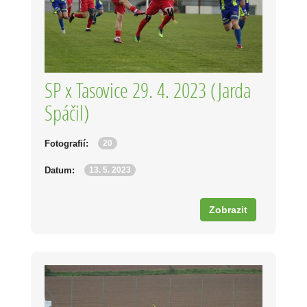
SP x Tasovice 29. 4. 2023 (Jarda
Spáčil)
20
Fotografií:
13. 5. 2023
Datum:
Zobrazit