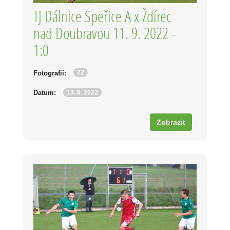
TJ Dálnice Speřice A x Ždírec
nad Doubravou 11. 9. 2022 -
1:0
22
Fotografií:
13. 9. 2022
Datum:
Zobrazit