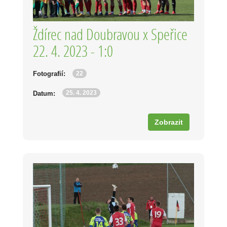
Ždírec nad Doubravou x Speřice
22. 4. 2023 - 1:0
22
Fotografií:
25. 4. 2023
Datum:
Zobrazit