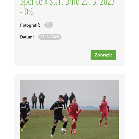
Speřice x Start Brno 25. 3. 2023
- 0:6
21
Fotografií:
26. 3. 2023
Datum:
Zobrazit