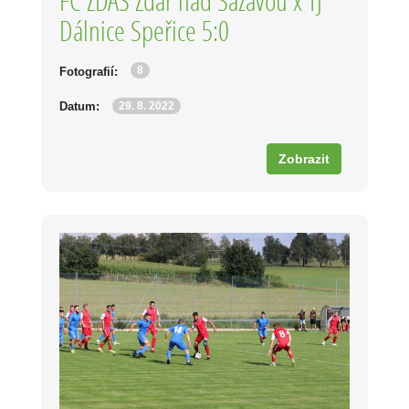
FC ŽĎAS Žďár nad Sázavou x TJ
Dálnice Speřice 5:0
8
Fotografií:
29. 8. 2022
Datum:
Zobrazit