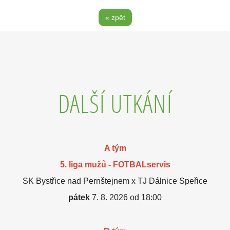
« zpět
DALŠÍ UTKÁNÍ
A tým
5. liga mužů - FOTBALservis
SK Bystřice nad Pernštejnem x TJ Dálnice Speřice
pátek
7. 8. 2026 od 18:00