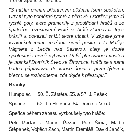
Trenér Speřic J. Holenda:
"S naším prvním přípravným utkáním jsem spokojen.
Utkání bylo poměrně rychlé a běhavé. Obdrželi jsme tři
rychlé góly, které pramenily z prostřídání hráčů a ze
špatného rozestavení. Poté se hráči zformovali, lépe
bránili a dokázali snížit skóre utkání. V zápase jsme
vyzkoušeli jednu možnou zimní posilu a to Matěje
Vágnera z Ledče nad Sázavou, který je dobře
rychlostně i herně vybaven. Další plánovanou posilou
je brankář Dominik Švec ze Žirovnice. Hráči se s námi
budou připravovat do konce února a první týden v
březnu se rozhodneme, zda dojde k přestupu."
Branky:
Humpolec: 50. Š. Zástěra, 55. a 57. J. Pešek
Speřice: 62. Jiří Holenda, 84. Dominik Vlček
Speřice během zápasu vyzkoušely tyto hráče:
Petr Maďar -
Martin Řezáč,
Petr Šíma, Martin
Štěpánek,
Vojtěch Zach,
Martin Eremiáš,
David Jančík,