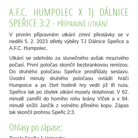
A.F.C. HUMPOLEC X TJ DÁLNICE
SPEŘIC
E 3:2
-
PŘÍPRAVNÉ UTKÁNÍ
V prvním přípravném utkání zimní přestávky se v
neděli 5. 2. 2023 střetly výběry TJ Dálnice Speřice a
A.F.C. Humpolec.
Utkání se odehrálo za slunečného avšak mrazivého
počasí. První poločas skončil bezbrankovou remízou.
Do druhého poločasu Speřice prostřídaly sestavu.
Úvodní minuty druhého poločasu ovládli hráči
Humpolce a po čtvrt hodině hry vedli již tři nula.
Speřice tak po zbytek utkání musely dotahovat. V 62.
minutě zamířil do horního rohu brány Vlček a v 84.
minutě snížil Jančík z volného přímého kopu. Zápas
tak skončil prohrou Speřic 2:3.
Ohlasy po zápase: