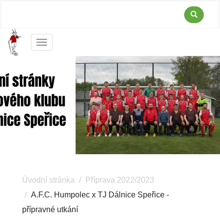
Menu
Úvodní stránka
Příprava 2022/2023
A.F.C. Humpolec x TJ Dálnice Speřice -
přípravné utkání