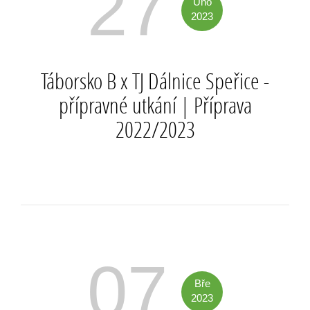
27
Úno
2023
Táborsko B x TJ Dálnice Speřice -
přípravné utkání
|
Příprava
2022/2023
07
Bře
2023