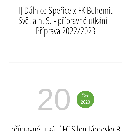
TJ Dálnice Speřice x FK Bohemia
Světlá n. S. - přípravné utkání
|
Příprava 2022/2023
20
Čec
2023
přípravné utkání FC Silon Táborsko B