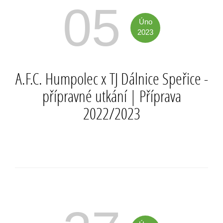
05
Úno
2023
A.F.C. Humpolec x TJ Dálnice Speřice -
přípravné utkání
|
Příprava
2022/2023