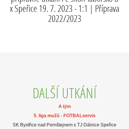
x Speřice 19. 7. 2023 - 1:1
|
Příprava
2022/2023
DALŠÍ UTKÁNÍ
A tým
5. liga mužů - FOTBALservis
SK Bystřice nad Pernštejnem x TJ Dálnice Speřice