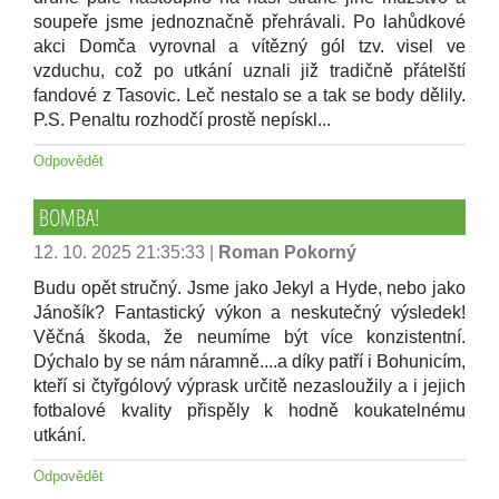
soupeře jsme jednoznačně přehrávali. Po lahůdkové
akci Domča vyrovnal a vítězný gól tzv. visel ve
vzduchu, což po utkání uznali již tradičně přátelští
fandové z Tasovic. Leč nestalo se a tak se body dělily.
P.S. Penaltu rozhodčí prostě nepískl...
Odpovědět
BOMBA!
12. 10. 2025 21:35:33
|
Roman Pokorný
Budu opět stručný. Jsme jako Jekyl a Hyde, nebo jako
Jánošík? Fantastický výkon a neskutečný výsledek!
Věčná škoda, že neumíme být více konzistentní.
Dýchalo by se nám náramně....a díky patří i Bohunicím,
kteří si čtyřgólový výprask určitě nezasloužily a i jejich
fotbalové kvality přispěly k hodně koukatelnému
utkání.
Odpovědět