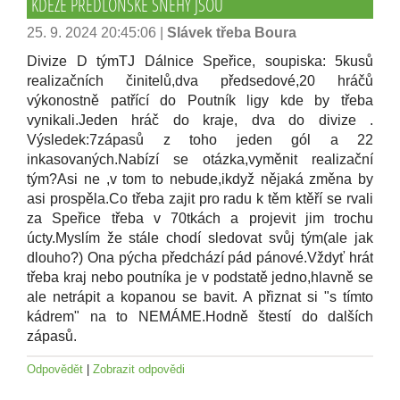
KDEŽE PŘEDLOŇSKÉ SNĚHY JSOU
25. 9. 2024 20:45:06
|
Slávek třeba Boura
Divize D týmTJ Dálnice Speřice, soupiska: 5kusů
realizačních činitelů,dva předsedové,20 hráčů
výkonostně patřící do Poutník ligy kde by třeba
vynikali.Jeden hráč do kraje, dva do divize .
Výsledek:7zápasů z toho jeden gól a 22
inkasovaných.Nabízí se otázka,vyměnit realizační
tým?Asi ne ,v tom to nebude,ikdyž nějaká změna by
asi prospěla.Co třeba zajit pro radu k těm ktěří se rvali
za Speřice třeba v 70tkách a projevit jim trochu
úcty.Myslím že stále chodí sledovat svůj tým(ale jak
dlouho?) Ona pýcha předchází pád pánové.Vždyť hrát
třeba kraj nebo poutníka je v podstatě jedno,hlavně se
ale netrápit a kopanou se bavit. A přiznat si "s tímto
kádrem" na to NEMÁME.Hodně štestí do dalších
zápasů.
Odpovědět
|
Zobrazit odpovědi