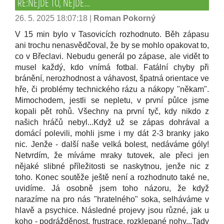
RE:NEJDE TO, NEJDE...
26. 5. 2025 18:07:18
|
Roman Pokorný
V 15 min bylo v Tasovicích rozhodnuto. Běh zápasu
ani trochu nenasvědčoval, že by se mohlo opakovat to,
co v Břeclavi. Nebudu generál po zápase, ale vidět to
musel každý, kdo vnímá fotbal. Fatální chyby při
bránění, nerozhodnost a váhavost, špatná orientace ve
hře, či problémy technického rázu a nákopy "někam".
Mimochodem, jestli se nepletu, v první půlce jsme
kopali pět rohů. Všechny na první tyč, kdy nikdo z
našich hráčů nebyl...Když už se zápas dohrával a
domácí polevili, mohli jsme i my dát 2-3 branky jako
nic. Jenže - další naše velká bolest, nedáváme góly!
Netvrdím, že míváme mraky tutovek, ale přeci jen
nějaké slibné příležitosti se naskytnou, jenže nic z
toho. Konec soutěže ještě není a rozhodnuto také ne,
uvidíme. Já osobně jsem toho názoru, že když
narazíme na pro nás "hratelného" soka, selháváme v
hlavě a psychice. Následné projevy jsou různé, jak u
koho - podrážděnost, frustrace, rozklepané nohy...Tady