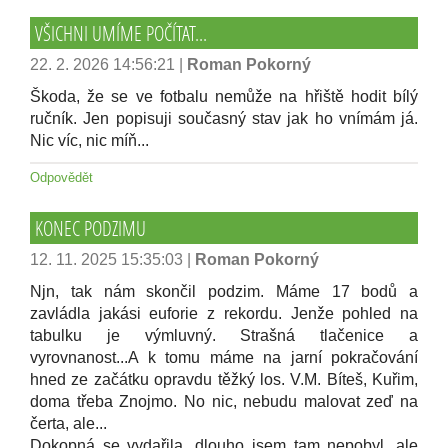
VŠICHNI UMÍME POČÍTAT...
22. 2. 2026 14:56:21
|
Roman Pokorný
Škoda, že se ve fotbalu nemůže na hřiště hodit bílý
ručník. Jen popisuji současný stav jak ho vnímám já.
Nic víc, nic míň...
Odpovědět
KONEC PODZIMU
12. 11. 2025 15:35:03
|
Roman Pokorný
Njn, tak nám skončil podzim. Máme 17 bodů a
zavládla jakási euforie z rekordu. Jenže pohled na
tabulku je výmluvný. Strašná tlačenice a
vyrovnanost...A k tomu máme na jarní pokračování
hned ze začátku opravdu těžký los. V.M. Bíteš, Kuřim,
doma třeba Znojmo. No nic, nebudu malovat zeď na
čerta, ale...
Dokopná se vydařila, dlouho jsem tam nepobyl, ale