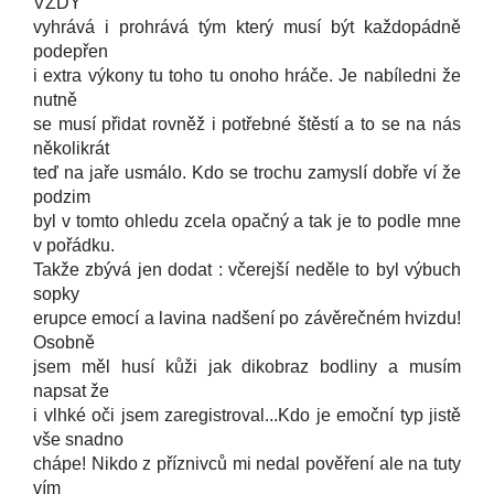
VŽDY
vyhrává i prohrává tým který musí být každopádně
podepřen
i extra výkony tu toho tu onoho hráče. Je nabíledni že
nutně
se musí přidat rovněž i potřebné štěstí a to se na nás
několikrát
teď na jaře usmálo. Kdo se trochu zamyslí dobře ví že
podzim
byl v tomto ohledu zcela opačný a tak je to podle mne
v pořádku.
Takže zbývá jen dodat : včerejší neděle to byl výbuch
sopky
erupce emocí a lavina nadšení po závěrečném hvizdu!
Osobně
jsem měl husí kůži jak dikobraz bodliny a musím
napsat že
i vlhké oči jsem zaregistroval...Kdo je emoční typ jistě
vše snadno
chápe! Nikdo z příznivců mi nedal pověření ale na tuty
vím