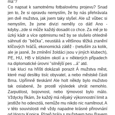
má"?
Co napsat k samotnému fotbalovému projevu? Snad
jen to, že si opravdu nemyslím, že by nás přehrávala
jen dvě mužstva, jak jsem taky slyšel. Ale už vůbec si
nemyslím, že jsme divizi neměly co dát! Ano -
kdyby...zde si může každý dosadit co chce. Za mě je to
úzký kádr a více optimismu než by se slušelo ohledně
sáhnutí do "béčka", neustálá a většinou těžká zranění
klíčových hráčů, ekonomická zátěž - (netuším za kolik,
ale je jasné, že zmínění žoldáci jsou v jiných klubech),
PE, HU, HB v blízkém okolí a v některých případech
na diplomatické úrovni "silnější pes ...á" atd.
I tak kluci na hřišti dokázali porazit Á mužstva měst,
které mají desítky tisíc obyvatel, a nebo městské části
Brna. Upřímně tleskám! Ale holt někdy bylo mužstvo
tak oslabené, že prostě výsledek uhrát nemohlo.
Zarputilost, bojovnost, nebo týmovost bylo málo.
Vždycky říkám, že každý má nějaký výkonnostní limit a
jestliže ho odevzdá, nemůže mu nikdo nic namítnout. A
v této souvislosti mě vždy napadne krásné přirovnání
od Honzy Kopice. Plzeň hrála s mužstvem typu Bayern