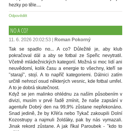
hezky po těle....
Odpovědět
NO A CO?
11. 6. 2026 20:02:53
|
Roman Pokorný
Tak se spadlo no... A co? Důležité je, aby klub
pokračoval dál a aby se fotbal ze Speřic nevytratil.
Včetně mládežnických kategorií. Možná si moc lidí ani
neuvědomí, kolik času a energie to všechny, kteří se
"starají", stojí. A to napříč kategoriemi. Dálnici zatím
určitě nehrozí osud některých vesnic, kde fotbal umřel.
A to je dobrá skutečnost.
Když se jen malinko ohlédnu za naším působením v
divizi, musím v prvé řadě zmínit, že naše zapsání v
agentuře Dobrý den na 99,9% zůstane nepřekonáno.
Snad jedině, že by Křéťa nebo Tykač zakoupili Dolní
Kozostrupy a najmuli žoldáky, pak by nás vymazali.
Jinak rekord zůstane. A jak říkal Paroubek - "kdo to