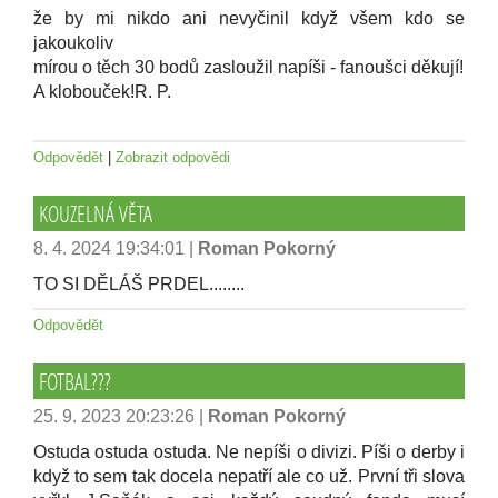
že by mi nikdo ani nevyčinil když všem kdo se
jakoukoliv
mírou o těch 30 bodů zasloužil napíši - fanoušci děkují!
A klobouček!R. P.
Odpovědět
|
Zobrazit odpovědi
KOUZELNÁ VĚTA
8. 4. 2024 19:34:01
|
Roman Pokorný
TO SI DĚLÁŠ PRDEL........
Odpovědět
FOTBAL???
25. 9. 2023 20:23:26
|
Roman Pokorný
Ostuda ostuda ostuda. Ne nepíši o divizi. Píši o derby i
když to sem tak docela nepatří ale co už. První tři slova