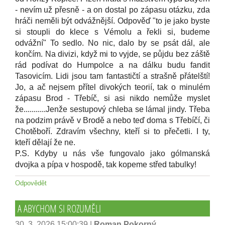
- nevím už přesně - a on dostal po zápasu otázku, zda
hráči neměli být odvážnější. Odpověď "to je jako byste
si stoupli do klece s Vémolu a řekli si, budeme
odvážní" To sedlo. No nic, dalo by se psát dál, ale
končím. Na divizi, když mi to vyjde, se půjdu bez záště
rád podívat do Humpolce a na dálku budu fandit
Tasovicím. Lidi jsou tam fantastičtí a strašně přátelští!
Jo, a ač nejsem přítel divokých teorií, tak o minulém
zápasu Brod - Třebíč, si asi nikdo nemůže myslet
že...........Jenže sestupový chleba se lámal jindy. Třeba
na podzim právě v Brodě a nebo teď doma s Třebíčí, či
Chotěboří. Zdravím všechny, kteří si to přečetli. I ty,
kteří dělají že ne.
P.S. Kdyby u nás vše fungovalo jako gólmanská
dvojka a pípa v hospodě, tak kopeme střed tabulky!
Odpovědět
A ABYCHOM SI ROZUMĚLI
30. 3. 2026 15:00:39
|
Roman Pokorný