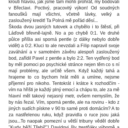
kroutí hlavou, jak jsme tam mohli prohrát, my bodovali
v Břeclavi. Poctivý, pracovitý výkon! Od soudných
fanoušků mají všichni, včetně lávky, velký a
zasloužený kredit! Ta Polná mě pořád děsí...
Škoda dvou jasných tutovek a chybělo i to štěstí, při
Láďově břevně-lajně. No a po chybě 0:1. Ve druhé
půlce přišla asi sporná pentle (z dálky nebylo dobře
vidět) a 0:2. Kluci to ale nevzdali a Filip napravil svoje
zaváhání a v samotném závěru alespoň zasloužený
bod, zařídil Pavel z pentle a bylo 2:2. Ten vydřený bod
by měl pomoci po psychické stránce nejen těm co s ní
mají problémy, ale určitě všem. Když každý tahá a
hrajeme to co bychom hrát měli a umíme, nejsme
příjemní pro nikoho. Tentokrát i krátce k rozhodčím -
vím na hřišti je každý plný emocí a chápu to, ale za mě
hlavní měl takový nejasný metr, ovšem nemyslím, že
by nás řezal. Vím, sporná pentle, ale na rovinu - kdo z
jiných sudích pískne v 90 to samé proti domácím? A to
za nastřelenou ruku, když pravidla o ruce jsou jaká
jsou...To naopak pomezní u větší tribuny věděl dobře
"Kudy běží Třebíč"! Davidovi šly trestňáky výborně a