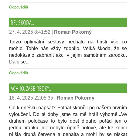
Odpovědět
RE: ŠKODA..
27. 4. 2025 8:41:52
|
Roman Pokorný
Torzo optimální sestavy nechalo na hřišti vše co
mohlo. Tohle nás vždy zdobilo. Velká škoda, že se
nedokázalo zabránit akci v jejím samotném zárodku.
Dalo se...
Odpovědět
ACH JO. ZASE REDKY...
18. 4. 2025 22:05:35
|
Roman Pokorný
Co k dnešku napsat? Fotbal skončil po našem prvním
vyloučení. Do té doby jsme za mě hráli výborně...Ve
druhém poločase to bylo dost dlouho pořád jen o
jednu branku, nic nebylo úplně hotové, ale ke konci
přišla druhá červená a penalta a mohl by se pískat