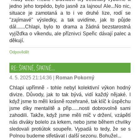
jedno jeho torpédo, bylo jasně za lajnou! Ale...No nic,
situace je zamotaná a to i ve druhé lize, rodí se
"zajímavé" výsledky, a tak uvidíme, jak to půjde
dál.......Chlapi, bylo to drama a žádná bezstarostná
vyjížďka o víkendu, ale příznivci Speřic dávají palec a
děkují.
Odpovědět
RE: ŠPATNÉ, ŠPATNÉ...
4. 5. 2025 21:14:36
|
Roman Pokorný
Chlapi upřímně - tohle nebyl kolektivní výkon hodný
divize. Důvody, jak to tak bývá, vidí každý nějaké. I
když jsme to měli krásně rozehrané, tak klíč k úspěchu
jsme díky mentalitě a přip......nosti dobrovolně sami
zahodili. Takže, když jsme měli míč v držení, vzápětí
nás diváky bolelo za krkem, nebo jsme během chvilky
sledovali protiútok soupeře. Vypadá to tedy, že se s
Polnou budeme střetávat i další sezonu. Bohužel...