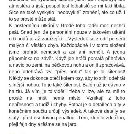
atmosféra a jistá pospolitost fotbalistů se mi fakt líbila.
Sice se také vyskytlo "neobvyklé" zranění, ale co už. I
to se prostě může stát.
K poslednímu utkání v Brodě toho radši moc nechci
psát. Snad jen, že personální nouze v takovém utkání
o 6 bodů je až zarážející.....Výsledek se zrodil po sérii
malých či větších chyb. Každopádně i v tomto složení
jsme prohrát nemuseli a asi ani neměli. A jedna
připomínka na závěr. Když jde hráči pomalá přihrávka
a navíc po zemi, na béčkovou nohu a on jí zpracovává,
nebo odehrává tzv. "přes nohu" tak je to šílenost!
Někdy se dokonce otáčí kolem osy, aby to stihl odehrát
silnější nohou. To je také šílenost. Balón už je dávno v
ha.zlu. Já vím, je to vidět i třeba v lize, ale za mě to
prostě na hřišti nemá místo. Vznikají z toho
nepřesnosti a tudíž i chyby. Fotbal je o detailech a ty v
konečném součtu určují výsledek. A takové detaily se
staly i před osudovou penaltou...Těm, kteří to zde čtou,
přeji fajn dny a těšme se na jaro.