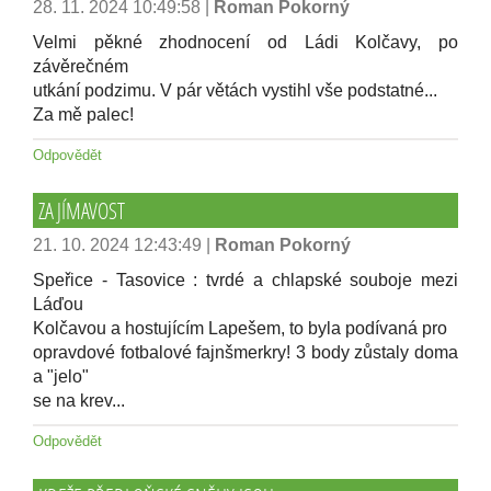
28. 11. 2024 10:49:58
|
Roman Pokorný
Velmi pěkné zhodnocení od Ládi Kolčavy, po
závěrečném
utkání podzimu. V pár větách vystihl vše podstatné...
Za mě palec!
Odpovědět
ZAJÍMAVOST
21. 10. 2024 12:43:49
|
Roman Pokorný
Speřice - Tasovice : tvrdé a chlapské souboje mezi
Láďou
Kolčavou a hostujícím Lapešem, to byla podívaná pro
opravdové fotbalové fajnšmerkry! 3 body zůstaly doma
a "jelo"
se na krev...
Odpovědět