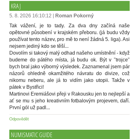
KRAJ
5. 8. 2026 16:10:12
|
Roman Pokorný
Tak vážení, je to tady. Za dva dny začíná naše
opětovné působení v krajském přeboru. (já budu vždy
používat tento název, pro mě to není žádná 5. liga). Asi
nejsem jediný kdo se těší...
Dovolím si takový malý odhad našeho umístnění - když
budeme do pátého místa, já budu ok. Být v "trojce"
bych bral jako výborný výsledek. Zaznamenal jsem pár
názorů ohledně okamžitého návratu do divize, což
nikomu neberu, ale já to vidím jako utopii. Takže v
pátek v Bystřici!
Martinovi Eremiášovi přeji v Rakousku jen to nejlepší a
ať se mu s jeho kreativním fotbalovým projevem, daří.
První gól už padl...
Odpovědět
NUMISMATIC GUIDE