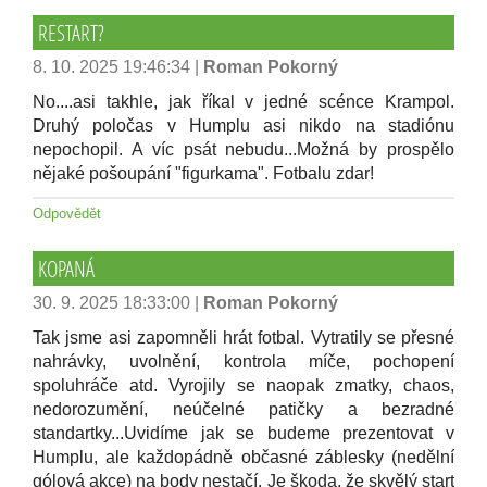
RESTART?
8. 10. 2025 19:46:34
|
Roman Pokorný
No....asi takhle, jak říkal v jedné scénce Krampol.
Druhý poločas v Humplu asi nikdo na stadiónu
nepochopil. A víc psát nebudu...Možná by prospělo
nějaké pošoupání "figurkama". Fotbalu zdar!
Odpovědět
KOPANÁ
30. 9. 2025 18:33:00
|
Roman Pokorný
Tak jsme asi zapomněli hrát fotbal. Vytratily se přesné
nahrávky, uvolnění, kontrola míče, pochopení
spoluhráče atd. Vyrojily se naopak zmatky, chaos,
nedorozumění, neúčelné patičky a bezradné
standartky...Uvidíme jak se budeme prezentovat v
Humplu, ale každopádně občasné záblesky (nedělní
gólová akce) na body nestačí. Je škoda, že skvělý start