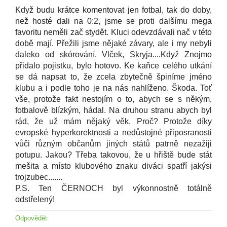
Když budu krátce komentovat jen fotbal, tak do doby,
než hosté dali na 0:2, jsme se proti dalšímu mega
favoritu neměli zač stydět. Kluci odevzdávali nač v této
době mají. Přežili jsme nějaké závary, ale i my nebyli
daleko od skórování. Vlček, Skryja....Když Znojmo
přidalo pojistku, bylo hotovo. Ke kaňce celého utkání
se dá napsat to, že zcela zbytečně špiníme jméno
klubu a i podle toho je na nás nahlíženo. Škoda. Toť
vše, protože fakt nestojím o to, abych se s někým,
fotbalově blízkým, hádal. Na druhou stranu abych byl
rád, že už mám nějaký věk. Proč? Protože díky
evropské hyperkorektnosti a nedůstojné připosranosti
vůči různým občanům jiných států patrně nezažiji
potupu. Jakou? Třeba takovou, že u hřiště bude stát
mešita a místo klubového znaku diváci spatří jakýsi
trojzubec.......
P.S. Ten ČERNOCH byl výkonnostně totálně
odstřelený!
Odpovědět