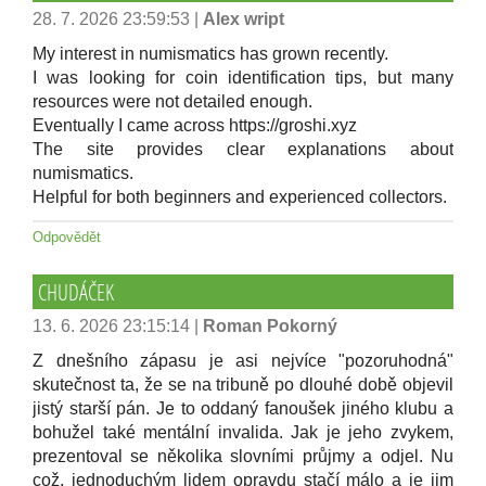
28. 7. 2026 23:59:53
|
Alex wript
My interest in numismatics has grown recently.
I was looking for coin identification tips, but many
resources were not detailed enough.
Eventually I came across https://groshi.xyz
The site provides clear explanations about
numismatics.
Helpful for both beginners and experienced collectors.
Odpovědět
CHUDÁČEK
13. 6. 2026 23:15:14
|
Roman Pokorný
Z dnešního zápasu je asi nejvíce "pozoruhodná"
skutečnost ta, že se na tribuně po dlouhé době objevil
jistý starší pán. Je to oddaný fanoušek jiného klubu a
bohužel také mentální invalida. Jak je jeho zvykem,
prezentoval se několika slovními průjmy a odjel. Nu
což, jednoduchým lidem opravdu stačí málo a je jim