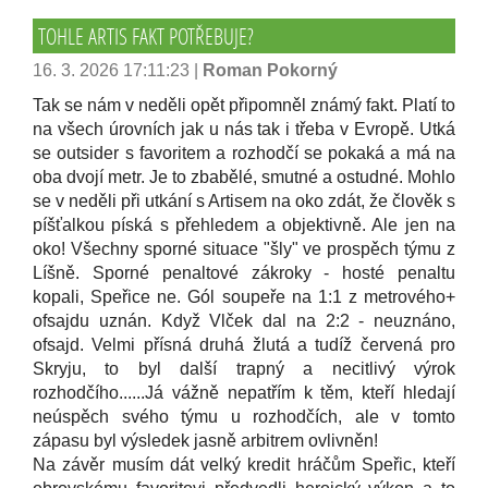
TOHLE ARTIS FAKT POTŘEBUJE?
16. 3. 2026 17:11:23
|
Roman Pokorný
Tak se nám v neděli opět připomněl známý fakt. Platí to
na všech úrovních jak u nás tak i třeba v Evropě. Utká
se outsider s favoritem a rozhodčí se pokaká a má na
oba dvojí metr. Je to zbabělé, smutné a ostudné. Mohlo
se v neděli při utkání s Artisem na oko zdát, že člověk s
píšťalkou píská s přehledem a objektivně. Ale jen na
oko! Všechny sporné situace "šly" ve prospěch týmu z
Líšně. Sporné penaltové zákroky - hosté penaltu
kopali, Speřice ne. Gól soupeře na 1:1 z metrového+
ofsajdu uznán. Když Vlček dal na 2:2 - neuznáno,
ofsajd. Velmi přísná druhá žlutá a tudíž červená pro
Skryju, to byl další trapný a necitlivý výrok
rozhodčího......Já vážně nepatřím k těm, kteří hledají
neúspěch svého týmu u rozhodčích, ale v tomto
zápasu byl výsledek jasně arbitrem ovlivněn!
Na závěr musím dát velký kredit hráčům Speřic, kteří