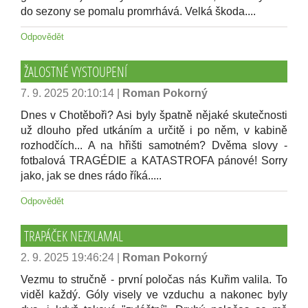
do sezony se pomalu promrhává. Velká škoda....
Odpovědět
ŽALOSTNÉ VYSTOUPENÍ
7. 9. 2025 20:10:14
|
Roman Pokorný
Dnes v Chotěboři? Asi byly špatně nějaké skutečnosti
už dlouho před utkáním a určitě i po něm, v kabině
rozhodčích... A na hřišti samotném? Dvěma slovy -
fotbalová TRAGÉDIE a KATASTROFA pánové! Sorry
jako, jak se dnes rádo říká.....
Odpovědět
TRAPÁČEK NEZKLAMAL
2. 9. 2025 19:46:24
|
Roman Pokorný
Vezmu to stručně - první poločas nás Kuřim valila. To
viděl každý. Góly visely ve vzduchu a nakonec byly