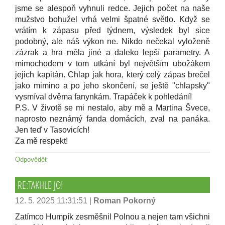
jsme se alespoň vyhnuli redce. Jejich počet na naše
mužstvo bohužel vrhá velmi špatné světlo. Když se
vrátím k zápasu před týdnem, výsledek byl sice
podobný, ale náš výkon ne. Nikdo nečekal vyloženě
zázrak a hra měla jiné a daleko lepší parametry. A
mimochodem v tom utkání byl největším ubožákem
jejich kapitán. Chlap jak hora, který celý zápas brečel
jako mimino a po jeho skončení, se ještě "chlapsky"
vysmíval dvěma fanynkám. Trapáček k pohledání!
P.S. V životě se mi nestalo, aby mě a Martina Švece,
naprosto neznámý fanda domácích, zval na panáka.
Jen teď v Tasovicích!
Za mě respekt!
Odpovědět
RE:TAKHLE JO!
12. 5. 2025 11:31:51
|
Roman Pokorný
Zatímco Humpík zesměšnil Polnou a nejen tam všichni