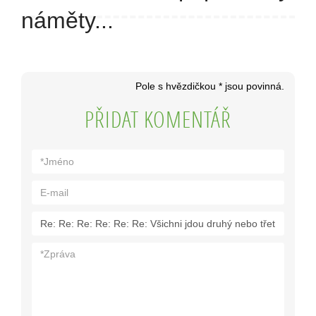
náměty...
Pole s hvězdičkou * jsou povinná.
PŘIDAT KOMENTÁŘ