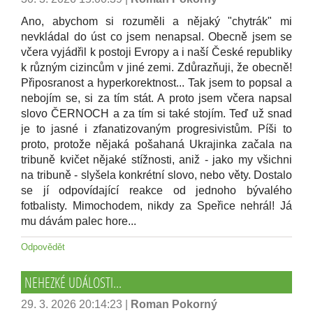
Ano, abychom si rozuměli a nějaký "chytrák" mi
nevkládal do úst co jsem nenapsal. Obecně jsem se
včera vyjádřil k postoji Evropy a i naší České republiky
k různým cizincům v jiné zemi. Zdůrazňuji, že obecně!
Připosranost a hyperkorektnost... Tak jsem to popsal a
nebojím se, si za tím stát. A proto jsem včera napsal
slovo ČERNOCH a za tím si také stojím. Teď už snad
je to jasné i zfanatizovaným progresivistům. Píši to
proto, protože nějaká pošahaná Ukrajinka začala na
tribuně kvičet nějaké stížnosti, aniž - jako my všichni
na tribuně - slyšela konkrétní slovo, nebo věty. Dostalo
se jí odpovídající reakce od jednoho bývalého
fotbalisty. Mimochodem, nikdy za Speřice nehrál! Já
mu dávám palec hore...
Odpovědět
NEHEZKÉ UDÁLOSTI...
29. 3. 2026 20:14:23
|
Roman Pokorný