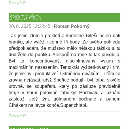
Odpovědět
ŠPIČKOVÝ VÝKON
20. 8. 2025 12:22:45
|
Roman Pokorný
Tak jsme zlomili prokletí a konečně Bíteši nejen dali
branku, ale vytěžili cenné tři body. Ze svého pohledu
předpokládám, že mužstvo mělo nějakou taktiku a tu
dodrželo do puntíku. Alespoň na mne to tak působilo.
Byl to koncentrovaný, disciplinovaný výkon s
maximálním nasazením. Tentokrát vyšperkovaný i tím,
že jsme byli produktivní. Odměnou divákům - i těm co
zrovna nejásají, když Speřice bodují - byl fotbal skvělé
úrovně, se soupeřem, který po zásluze pravidelně
hraje v horní polovině tabulky! Pochvalu a uznání
zaslouží celý tým, gólmanem počínaje a panem
Čihákem na lávce konče.Super chlapi...
Odpovědět