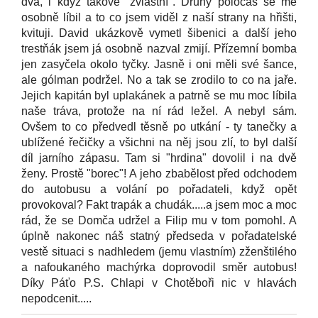
dva, i když takové "zvláštní". Druhý poločas se mě
osobně líbil a to co jsem viděl z naší strany na hřišti,
kvituji. David ukázkově vymetl šibenici a další jeho
trestňák jsem já osobně nazval zmijí. Přízemní bomba
jen zasyčela okolo tyčky. Jasně i oni měli své šance,
ale gólman podržel. No a tak se zrodilo to co na jaře.
Jejich kapitán byl uplakánek a patrně se mu moc líbila
naše tráva, protože na ní rád ležel. A nebyl sám.
Ovšem to co předvedl těsně po utkání - ty tanečky a
ublížené řečičky a všichni na něj jsou zlí, to byl další
díl jarního zápasu. Tam si "hrdina" dovolil i na dvě
ženy. Prostě "borec"! A jeho zbabělost před odchodem
do autobusu a volání po pořadateli, když opět
provokoval? Fakt trapák a chudák.....a jsem moc a moc
rád, že se Domča udržel a Filip mu v tom pomohl. A
úplně nakonec náš statný předseda v pořadatelské
vestě situaci s nadhledem (jemu vlastním) zženštilého
a nafoukaného machýrka doprovodil směr autobus!
Díky Páťo P.S. Chlapi v Chotěboři nic v hlavách
nepodcenit.....