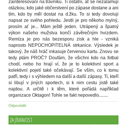
zainteresovaní na trávníku. Ti ostatní, ať se nezalamují
otázkou, kdo jaké občerstvení po zápase dostane a ani
tím, kdo by měl dostat na d.žku. To si tedy dovoluji
napsat ze svého pohledu. Jestli je pro někoho mylný,
prosím ať je... Mám ještě jeden. Utrápený a špatný
výkon našeho mužstva končí závěrečným hvizdem.
Remíza je pro nás bezesporu zisk a hle - vzniká
naprosto NEPOCHOPITELNÁ strkanice. Výsledek je
takový, že náš hráč inkasuje červenou kartu. Znovu se
tedy ptám PROČ? Doufám, že všichni kdo na fotbal
chodí, nebo ho hrají ví, že je to kolektivní sport a
kolektivní pojetí také očekávají. Se vším, co k tomu
patří, tedy i s výhledem na další a další zápasy. Ti, kteří
si libují v jiných sportech, si k nim cestu jistě také
najdou. A určitě i k těm, které pořádá například
organizace Oktagon! Tohle se fakt nepovedlo........
Odpovědět
ZAJÍMAVOST