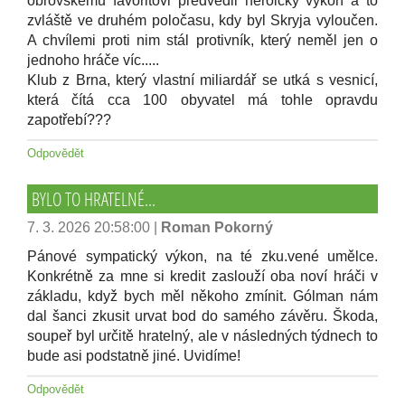
obrovskému favoritovi předvedli heroický výkon a to
zvláště ve druhém poločasu, kdy byl Skryja vyloučen.
A chvílemi proti nim stál protivník, který neměl jen o
jednoho hráče víc.....
Klub z Brna, který vlastní miliardář se utká s vesnicí,
která čítá cca 100 obyvatel má tohle opravdu
zapotřebí???
Odpovědět
BYLO TO HRATELNÉ...
7. 3. 2026 20:58:00
|
Roman Pokorný
Pánové sympatický výkon, na té zku.vené umělce.
Konkrétně za mne si kredit zaslouží oba noví hráči v
základu, když bych měl někoho zmínit. Gólman nám
dal šanci zkusit urvat bod do samého závěru. Škoda,
soupeř byl určitě hratelný, ale v následných týdnech to
bude asi podstatně jiné. Uvidíme!
Odpovědět