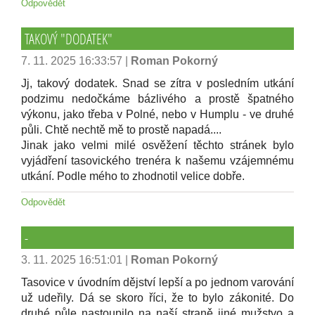
Odpovědět
TAKOVÝ "DODATEK"
7. 11. 2025 16:33:57
|
Roman Pokorný
Jj, takový dodatek. Snad se zítra v posledním utkání
podzimu nedočkáme bázlivého a prostě špatného
výkonu, jako třeba v Polné, nebo v Humplu - ve druhé
půli. Chtě nechtě mě to prostě napadá....
Jinak jako velmi milé osvěžení těchto stránek bylo
vyjádření tasovického trenéra k našemu vzájemnému
utkání. Podle mého to zhodnotil velice dobře.
Odpovědět
-
3. 11. 2025 16:51:01
|
Roman Pokorný
Tasovice v úvodním dějství lepší a po jednom varování
už udeřily. Dá se skoro říci, že to bylo zákonité. Do
druhé půle nastoupilo na naší straně jiné mužstvo a