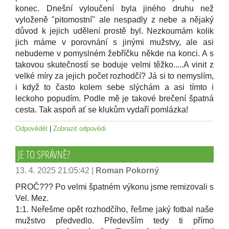
konec. Dnešní vyloučení byla jiného druhu než
vyloženě "pitomostní" ale nespadly z nebe a nějaký
důvod k jejich udělení prostě byl. Nezkoumám kolik
jich máme v porovnání s jinými mužstvy, ale asi
nebudeme v pomyslném žebříčku někde na konci. A s
takovou skutečností se boduje velmi těžko.....A vinit z
velké míry za jejich počet rozhodčí? Já si to nemyslím,
i když to často kolem sebe slýchám a asi tímto i
leckoho popudím. Podle mě je takové brečení špatná
cesta. Tak aspoň ať se klukům vydaří pomlázka!
Odpovědět
|
Zobrazit odpovědi
JE TO SPRÁVNĚ?
13. 4. 2025 21:05:42
|
Roman Pokorný
PROČ??? Po velmi špatném výkonu jsme remizovali s
Vel. Mez.
1:1. Neřešme opět rozhodčího, řešme jaký fotbal naše
mužstvo předvedlo. Především tedy ti přímo