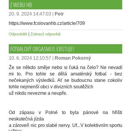
Z WEBU HB
20. 9. 2024 14:47:03
|
Petr
https://www.fcslovanhb.cz/article/709
Odpovědět
|
Zobrazit odpovědi
FOTBALOVÝ ORGASMUS EXISTUJE!
10. 6. 2024 12:10:57
|
Roman Pokorný
Že se někdo směje nebo si ťuká na čelo? Ne nevadí
mi to. Pro tohle se dělá amatérský fotbal - bez
nečekaných výsledků. Ať se budoucnu stane cokoliv
tohle nejmenší obci v divizních soutěžích
už nikdo nevezme a neupře.
Od zápasu v Polné to byla pánové na hřišti
neskutečná jízda
a zároveň nic pro slabé nervy. Uf...V kolektivním sportu