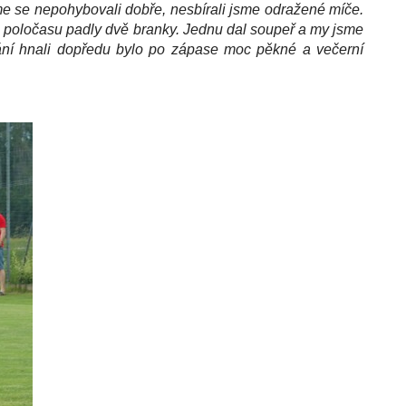
jsme se nepohybovali dobře, nesbírali jsme odražené míče.
ého poločasu padly dvě branky. Jednu dal soupeř a my jsme
kání hnali dopředu bylo po zápase moc pěkné a večerní