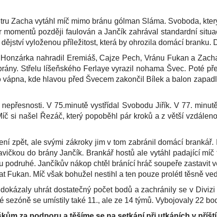
tru Zacha vytáhl míč mimo bránu gólman Sláma. Svoboda, který 
 momentů později faulován a Jančík zahrával standardní situaci.
jství vyloženou příležitost, která by ohrozila domácí branku. 
: Honzárka nahradil Eremiáš, Cajze Pech, Vránu Fukan a Zacha
brány. Střelu líšeňského Ferlaye vyrazil nohama Švec. Poté pře
o vápna, kde hlavou před Švecem zakončil Bílek a balon zapadl 
y nepřesnosti. V 75.minutě vystřídal Svobodu Jiřík. V 77. min
Míč si našel Řezáč, který popoběhl pár kroků a z větší vzdálenos
dení zpět, ale svými zákroky jim v tom zabránil domácí brankář.
vičkou do brány Jančík. Brankář hostů ale vytáhl padající míč
hlavu podruhé. Jančíkův nákop chtěl bránící hráč soupeře zastav
hat Fukan. Míč však bohužel nestihl a ten pouze prolétl těsně ved
dokázaly uhrát dostatečný počet bodů a zachránily se v Diviz
é sezóně se umístily také 11., ale ze 14 týmů. Vybojovaly 22 bo
m za podporu a těšíme se na setkání při utkáních v příští