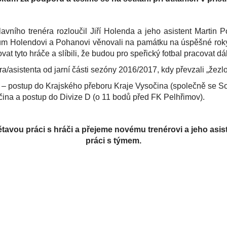
avního trenéra rozloučil Jiří Holenda a jeho asistent Martin
rům Holendovi a Pohanovi věnovali na památku na úspěšné roky 
at tyto hráče a slíbili, že budou pro speřický fotbal pracovat dál,
éra/asistenta od jarní části sezóny 2016/2017, kdy převzali „žez
. A – postup do Krajského přeboru Kraje Vysočina (společně se S
ina a postup do Divize D (o 11 bodů před FK Pelhřimov).
avou práci s hráči a přejeme novému trenérovi a jeho asiste
práci s týmem.