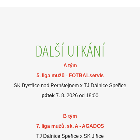
DALŠÍ UTKÁNÍ
A tým
5. liga mužů - FOTBALservis
SK Bystřice nad Pernštejnem x TJ Dálnice Speřice
pátek
7. 8. 2026 od 18:00
B tým
7. liga mužů, sk. A - AGADOS
TJ Dálnice Speřice x SK Jiřice