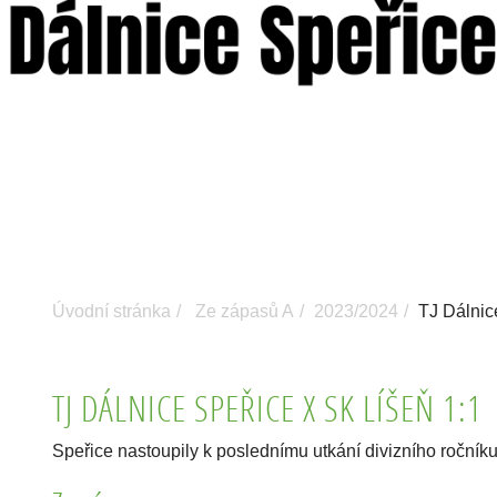
Úvodní stránka
Ze zápasů A
2023/2024
TJ Dálnic
TJ DÁLNICE SPEŘICE X SK LÍŠEŇ 1:1
Speřice nastoupily k poslednímu utkání divizního ročníku 