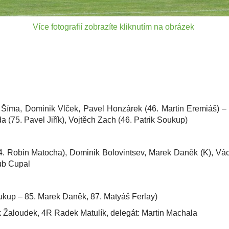
Více fotografií zobrazíte kliknutím na obrázek
íma, Dominik Vlček, Pavel Honzárek (46. Martin Eremiáš) – Vo
(75. Pavel Jiřík), Vojtěch Zach (46. Patrik Soukup)
obin Matocha), Dominik Bolovintsev, Marek Daněk (K), Václa
ub Cupal
p – 85. Marek Daněk, 87. Matyáš Ferlay)
oudek, 4R Radek Matulík, delegát: Martin Machala