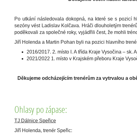
Po utkání následovala dokopná, na které se s pozicí hl
sezóny vést Ladislav Kolčava. Hráči dlouholetým trené
poděkovali za společné roky, vyjádřili čest, že mohli trénov
Jiří Holenda a Martin Pohan byli na pozici hlavního tren
2016/2017. 2. místo I. A třída Kraje Vysočina – sk
2021/2022 1. místo v Krajském přeboru Kraje Vysoč
Děkujeme odcházejícím trenérům za vytrvalou a obět
Ohlasy po zápase:
TJ Dálnice Speřice
Jiří Holenda, trenér Speřic: