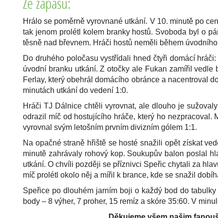
Ze zápasu:
Hrálo se poměrně vyrovnané utkání. V 10. minutě po cen
tak jenom prolétl kolem branky hostů. Svoboda byl o pár
těsně nad břevnem. Hráči hostů neměli během úvodního dě
Do druhého poločasu vystřídali hned čtyři domácí hráči
úvodní branku utkání. Z otočky ale Fukan zamířil vedle 
Ferlay, který obehrál domácího obránce a nacentroval d
minutách utkání do vedení 1:0.
Hráči TJ Dálnice chtěli vyrovnat, ale dlouho je sužoval
odrazil míč od hostujícího hráče, který ho nezpracoval. 
vyrovnal svým letošním prvním divizním gólem 1:1.
Na opačné straně hřiště se hosté snažili opět získat ve
minutě zahrávaly rohový kop. Soukupův balon poslal hla
utkání. O chvíli později se příznivci Speřic chytali za 
míč prolétl okolo něj a mířil k brance, kde se snažil dobí
Speřice po dlouhém jarním boji o každý bod do tabulky 
body – 8 výher, 7 proher, 15 remíz a skóre 35:60. V minul
Děkujeme všem našim fanoušků