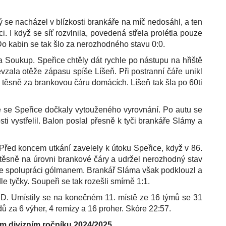
se nacházel v blízkosti brankáře na míč nedosáhl, a ten
 I když se síť rozvlnila, povedená střela prolétla pouze
Do kabin se tak šlo za nerozhodného stavu 0:0.
 Soukup. Speřice chtěly dát rychle po nástupu na hřiště
vzala otěže zápasu spíše Líšeň. Při postranní čáře unikl
těsně za brankovou čáru domácích. Líšeň tak šla po 60ti
utě se Speřice dočkaly vytouženého vyrovnání. Po autu se
ti vystřelil. Balon poslal přesně k tyči brankáře Slámy a
 Před koncem utkání zavelely k útoku Speřice, když v 86.
 těsně na úrovni brankové čáry a udržel nerozhodný stav
it ve spolupráci gólmanem. Brankář Sláma však podklouzl a
le tyčky. Soupeři se tak rozešli smírně 1:1.
i D. Umístily se na konečném 11. místě ze 16 týmů se 31
dů za 6 výher, 4 remízy a 16 proher. Skóre 22:57.
m divizním ročníku 2024/2025.