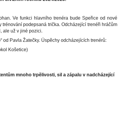
 Pohan. Ve funkci hlavního trenéra bude Speřice od nové
trénování podepsaná trička. Odcházející trenéři hráčům
 ale už v jiné pozici.
lo“ od Pavla Žatečky. Úspěchy odcházejících trenérů:
okol Košetice)
ntům mnoho trpělivosti, sil a zápalu v nadcházející