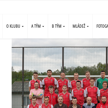
O KLUBU
A TÝM
B TÝM
MLÁDEŽ
FOTOG