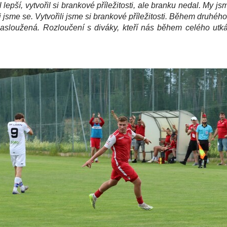
 lepší, vytvořil si brankové příležitosti, ale branku nedal. My 
li jsme se. Vytvořili jsme si brankové příležitosti. Během druh
zasloužená. Rozloučení s diváky, kteří nás během celého ut