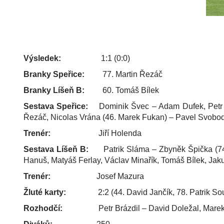
Výsledek:
1:1 (0:0)
Branky Speřice:
77. Martin Řezáč
Branky Líšeň B:
60. Tomáš Bílek
Sestava Speřice:
Dominik Švec – Adam Dufek, Petr Š
Řezáč, Nicolas Vrána (46. Marek Fukan) – Pavel Svoboda 
Trenér:
Jiří Holenda
Sestava Líšeň B:
Patrik Sláma – Zbyněk Špička (74. R
Hanuš, Matyáš Ferlay, Václav Minařík, Tomáš Bílek, Jak
Trenér:
Josef Mazura
Žluté karty:
2:2 (44. David Jančík, 78. Patrik Souku
Rozhodčí:
Petr Brázdil – David Doležal, Marek Žal