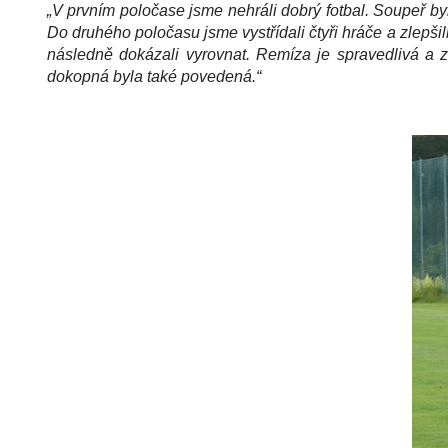
„V prvním poločase jsme nehráli dobrý fotbal. Soupeř byl
Do druhého poločasu jsme vystřídali čtyři hráče a zlepši
následně dokázali vyrovnat. Remíza je spravedlivá a 
dokopná byla také povedená.“